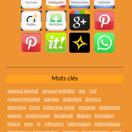
Mots clés
agence leprivé
arnaud pelletier
arp
cnil
cybercriminalité
danger
detective
divorce
données
Droit
Détective privé
enquete
entreprise
espion
espionnage
facebook
filature
formation
france
gsm
ie
influence
information
informatique