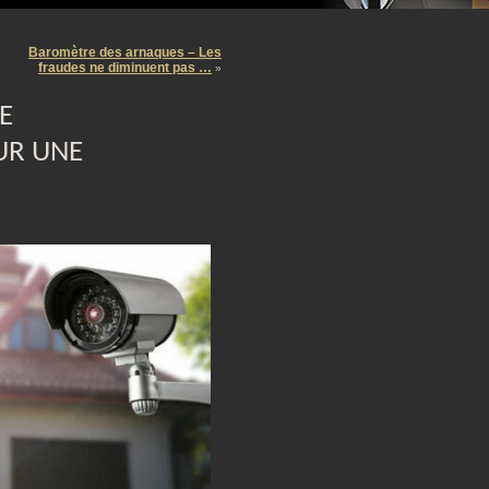
m
Baromètre des arnaques – Les
fraudes ne diminuent pas …
»
E
UR UNE