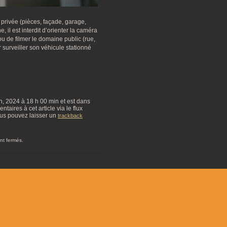
 privée (pièces, façade, garage,
, il est interdit d’orienter la caméra
ou de filmer le domaine public (rue,
surveiller son véhicule stationné
th, 2024 à 18 h 00 min et est dans
taires à cet article via le flux
us pouvez laisser un
trackback
nt fermés.