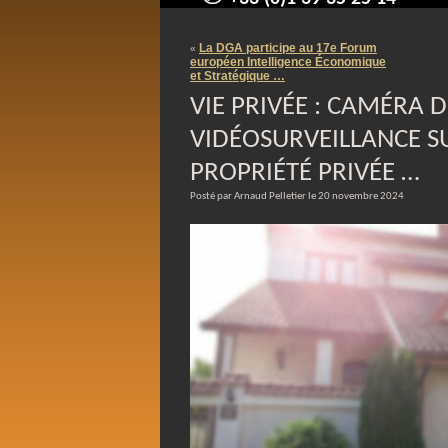
contact@arnaudpelletier.co
La DGA participe au 17e Forum
«
européen Intelligence Économique
et Stratégique …
VIE PRIVÉE : CAMÉRA D
VIDÉOSURVEILLANCE S
PROPRIÉTÉ PRIVÉE …
Posté par Arnaud Pelletier le 20 novembre 2024