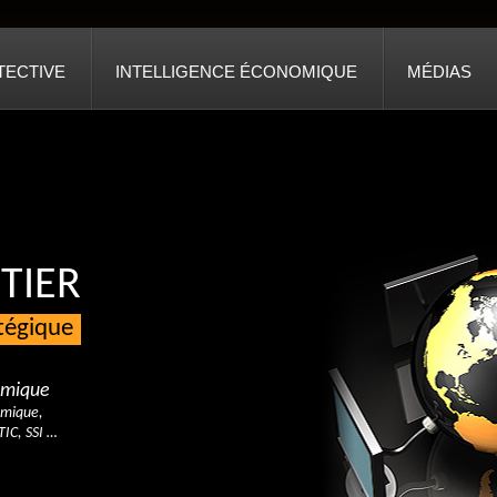
TECTIVE
INTELLIGENCE ÉCONOMIQUE
MÉDIAS
TIER
atégique
nomique
omique,
TIC, SSI …