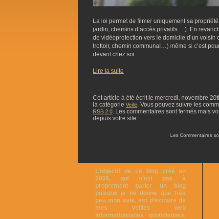
La loi permet de filmer uniquement sa propriété
jardin, chemins d’accès privatifs… ). En revanche
de vidéoprotection vers le domicile d’un voisin 
trottoir, chemin communal…) même si c’est pour 
devant chez soi.
Lire la suite
Cet article à été écrit le mercredi, novembre 20
la catégorie
. Vous pouvez suivre les commen
Veille
. Les commentaires sont fermés mais vo
RSS 2.0
depuis votre site.
Les Commentaires so
L’objectif de ce blog créé en
2006, qui n’est pas à
proprement parler un blog
puisque je ne donne que très
peu mon avis, est d’extraire de
mes veilles web
informationnelles quotidiennes,