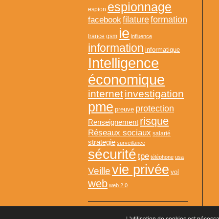
espionnage
espion
formation
facebook
filature
ie
france
gsm
influence
information
informatique
Intelligence
économique
internet
investigation
pme
protection
preuve
risque
Renseignement
Réseaux sociaux
salarié
strategie
surveillance
sécurité
tpe
téléphone
usa
vie privée
Veille
vol
web
web 2.0