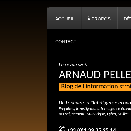
ACCUEIL
À PROPOS
DÉ
CONTACT
La revue web
ARNAUD PELLE
Blog de l'information str
De l’enquête à l’Intelligence éco
Enquêtes, Investigations, Intelligence écon
Renseignement, Numérique, Cyber, Veilles, 
+33 (0)1 39 35 25 14