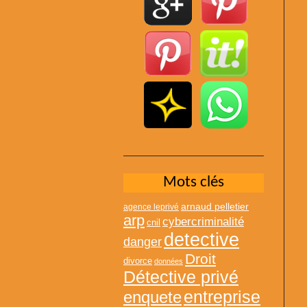
Mots clés
arnaud pelletier
agence leprivé
arp
cybercriminalité
cnil
detective
danger
Droit
divorce
données
Détective privé
entreprise
enquete