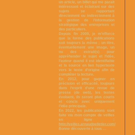
un article, un billet qui me parait
intéressant et éclairant sur des
sujets se rapportant
directement ou indirectement à
la gestion de l’information
stratégique des entreprises et
des particuliers.
Depuis fin 2009, je m’efforce
que la forme des publications
soit toujours la même ; un titre,
éventuellement une image, un
ou des extrait(s) pour
appréhender le sujet et l’idée,
l’auteur quand il est identifiable
et la source en lien hypertexte
vers le texte d’origine afin de
compléter la lecture.
En 2012, pour gagner en
précision et efficacité, toujours
dans l’esprit d’une revue de
presse (de web), les textes
évoluent, ils seront plus courts
et concis avec uniquement
l’idée principale.
En 2022, les publications sont
faite via mon compte de veilles
en ligne :
http://veilles.arnaudpelletier.com/
Bonne découverte à tous …