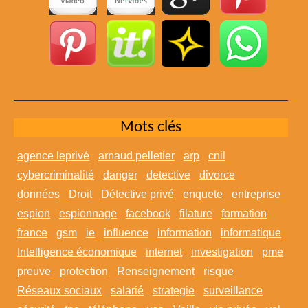
Mots clés
agence leprivé
arnaud pelletier
arp
cnil
cybercriminalité
danger
detective
divorce
données
Droit
Détective privé
enquete
entreprise
espion
espionnage
facebook
filature
formation
france
gsm
ie
influence
information
informatique
Intelligence économique
internet
investigation
pme
preuve
protection
Renseignement
risque
Réseaux sociaux
salarié
strategie
surveillance