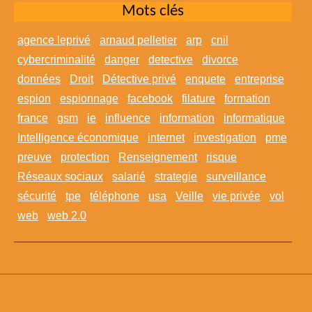
Mots clés
agence leprivé
arnaud pelletier
arp
cnil
cybercriminalité
danger
detective
divorce
données
Droit
Détective privé
enquete
entreprise
espion
espionnage
facebook
filature
formation
france
gsm
ie
influence
information
informatique
Intelligence économique
internet
investigation
pme
preuve
protection
Renseignement
risque
Réseaux sociaux
salarié
strategie
surveillance
sécurité
tpe
téléphone
usa
Veille
vie privée
vol
web
web 2.0