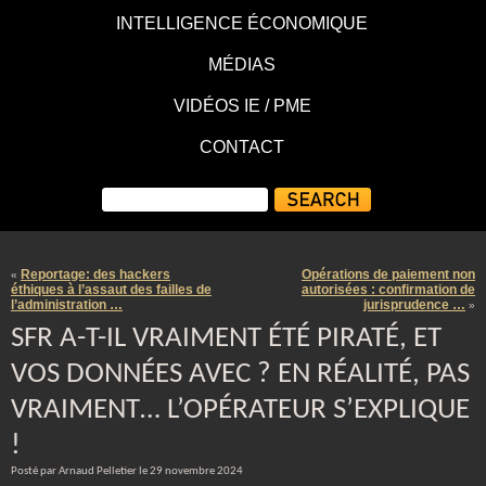
INTELLIGENCE ÉCONOMIQUE
MÉDIAS
VIDÉOS IE / PME
CONTACT
Reportage: des hackers
Opérations de paiement non
«
éthiques à l’assaut des failles de
autorisées : confirmation de
l’administration …
jurisprudence …
»
SFR A-T-IL VRAIMENT ÉTÉ PIRATÉ, ET
VOS DONNÉES AVEC ? EN RÉALITÉ, PAS
VRAIMENT… L’OPÉRATEUR S’EXPLIQUE
!
Posté par Arnaud Pelletier le 29 novembre 2024