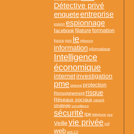
Détective privé
entreprise
enquete
espionnage
espion
formation
facebook
filature
ie
france
gsm
influence
information
informatique
Intelligence
économique
internet
investigation
pme
protection
preuve
risque
Renseignement
Réseaux sociaux
salarié
strategie
surveillance
sécurité
tpe
téléphone
usa
vie privée
Veille
vol
web
web 2.0