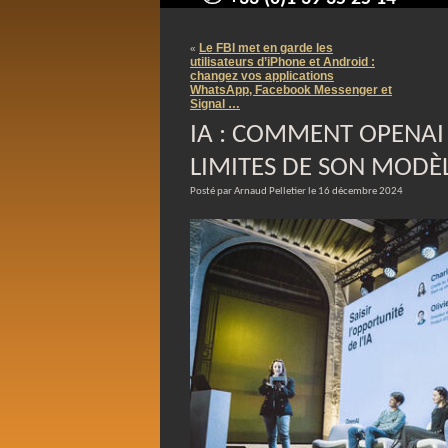
contact@arnaudpelletier.co
Le FBI met en garde les
«
utilisateurs d’iPhone et Android :
changez vos applications
WhatsApp, Facebook Messenger et
Signal …
IA : COMMENT OPENAI
LIMITES DE SON MODÈ
Posté par Arnaud Pelletier le 16 décembre 2024