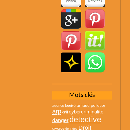
Mots clés
arnaud pelletier
agence leprivé
arp
cybercriminalité
cnil
detective
danger
Droit
divorce
données