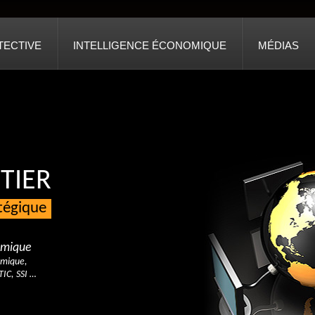
TECTIVE
INTELLIGENCE ÉCONOMIQUE
MÉDIAS
TIER
atégique
nomique
omique,
TIC, SSI …