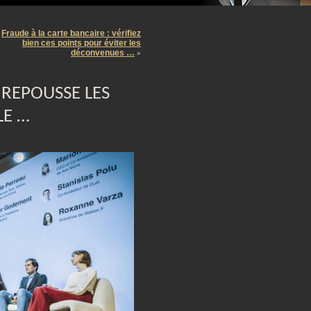
m
Fraude à la carte bancaire : vérifiez
bien ces points pour éviter les
déconvenues …
»
 REPOUSSE LES
LE …