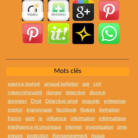
Mots clés
agence leprivé
arnaud pelletier
arp
cnil
cybercriminalité
danger
detective
divorce
données
Droit
Détective privé
enquete
entreprise
espion
espionnage
facebook
filature
formation
france
gsm
ie
influence
information
informatique
Intelligence économique
internet
investigation
pme
preuve
protection
Renseignement
risque