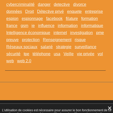
cybercriminalité
danger
detective
divorce
données
Droit
Détective privé
enquete
entreprise
espion
espionnage
facebook
filature
formation
france
gsm
ie
influence
information
informatique
Intelligence économique
internet
investigation
pme
preuve
protection
Renseignement
risque
Réseaux sociaux
salarié
strategie
surveillance
sécurité
tpe
téléphone
usa
Veille
vie privée
vol
web
web 2.0
×
Agrément CNAPS :
AGD-095-2023-10-29-20180360642
- Autorisation
L'utilisation de cookies est nécessaire pour assurer le bon fonctionnement de ce
d’exercer CNAPS :
AUT-095-2113-01-07-20140365170
- SIRET 449 086