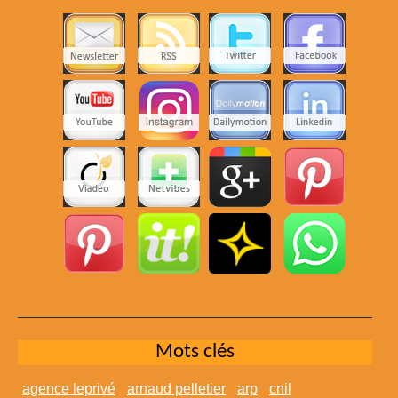
Mots clés
agence leprivé
arnaud pelletier
arp
cnil