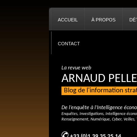
ACCUEIL
À PROPOS
DÉ
CONTACT
La revue web
ARNAUD PELLE
Blog de l'information str
De l’enquête à l’Intelligence éco
Enquêtes, Investigations, Intelligence écon
Renseignement, Numérique, Cyber, Veilles, 
+33 (0)1 39 35 25 14