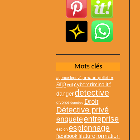
Mots clés
arnaud pelletier
agence leprivé
arp
cybercriminalité
cnil
detective
danger
Droit
divorce
données
Détective privé
entreprise
enquete
espionnage
espion
formation
facebook
filature