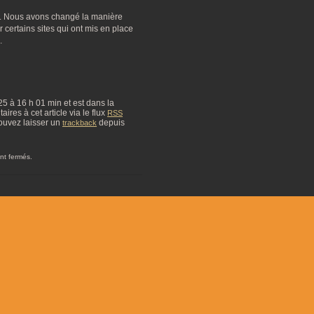
ne. Nous avons changé la manière
r certains sites qui ont mis en place
.
025 à 16 h 01 min et est dans la
res à cet article via le flux
RSS
ouvez laisser un
depuis
trackback
nt fermés.