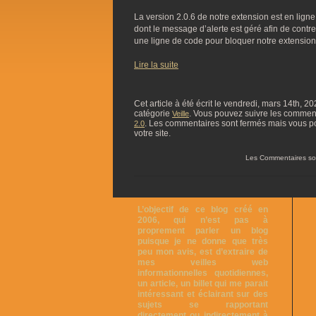
La version 2.0.6 de notre extension est en lig
dont le message d’alerte est géré afin de contre
une ligne de code pour bloquer notre extension
Lire la suite
Cet article à été écrit le vendredi, mars 14th, 2
catégorie
. Vous pouvez suivre les commentai
Veille
. Les commentaires sont fermés mais vous p
2.0
votre site.
Les Commentaires so
L’objectif de ce blog créé en
2006, qui n’est pas à
proprement parler un blog
puisque je ne donne que très
peu mon avis, est d’extraire de
mes veilles web
informationnelles quotidiennes,
un article, un billet qui me parait
intéressant et éclairant sur des
sujets se rapportant
directement ou indirectement à