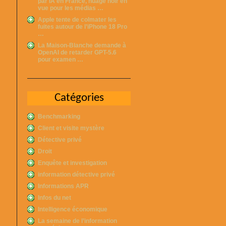
par IA en France, nuage noir en
vue pour les médias …
Apple tente de colmater les
fuites autour de l’iPhone 18 Pro
…
La Maison-Blanche demande à
OpenAI de retarder GPT-5.6
pour examen …
Catégories
Benchmarking
Client et visite mystère
Détective privé
Droit
Enquête et investigation
information détective privé
Informations APR
Infos du net
Intelligence économique
La semaine de l’information