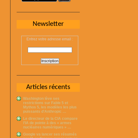
Newsletter
Entrez votre adresse email :
Articles récents
Washington lève ses
restrictions sur Fable 5 et
Mythos 5, les modèles les plus
puissants d’Anthropic …
Le directeur de la CIA compare
l’IA de pointe à des « armes
nucléaires numériques » …
Google va lancer ses résumés