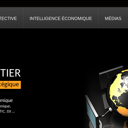
TECTIVE
INTELLIGENCE ÉCONOMIQUE
MÉDIAS
TIER
atégique
nomique
omique,
TIC, SSI …