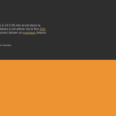
25 à 14 h 00 min et est dans la
res à cet article via le flux
RSS
ouvez laisser un
depuis
trackback
nt fermés.