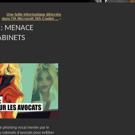
m
Une faille informatique détectée
dans l’IA Microsoft 365 Copilot …
»
 : MENACE
ABINETS
e phishing vocal menée par le
 cabinets d’avocats pour exfiltrer