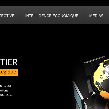
TECTIVE
INTELLIGENCE ÉCONOMIQUE
MÉDIAS
TIER
atégique
nomique
omique,
TIC, SSI …