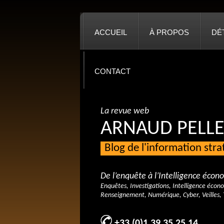
ACCUEIL
À PROPOS
DÉ
CONTACT
La revue web
ARNAUD PELLE
Blog de l'information str
De l’enquête à l’Intelligence éco
Enquêtes, Investigations, Intelligence écon
Renseignement, Numérique, Cyber, Veilles, 
+33 (0)1 39 35 25 14