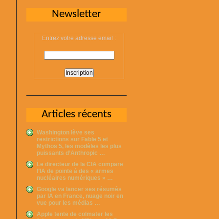
Newsletter
Entrez votre adresse email :
Articles récents
Washington lève ses
restrictions sur Fable 5 et
Mythos 5, les modèles les plus
puissants d’Anthropic …
Le directeur de la CIA compare
l’IA de pointe à des « armes
nucléaires numériques » …
Google va lancer ses résumés
par IA en France, nuage noir en
vue pour les médias …
Apple tente de colmater les