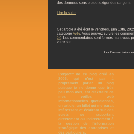
des données sensibles et exiger des rançons.
Lire la suite
Cet article à été écrit le vendredi, juin 13th, 20
catégorie
. Vous pouvez suivre les commentai
Veille
. Les commentaires sont fermés mais vous p
2.0
votre site.
Les Commentaires so
L’objectif de ce blog créé en
2006, qui n’est pas à
proprement parler un blog
puisque je ne donne que très
peu mon avis, est d’extraire de
mes veilles web
informationnelles quotidiennes,
un article, un billet qui me parait
intéressant et éclairant sur des
sujets se rapportant
directement ou indirectement à
la gestion de l’information
stratégique des entreprises et
des particuliers.