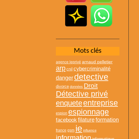
Mots clés
arnaud pelletier
agence leprivé
arp
cybercriminalité
cnil
detective
danger
Droit
divorce
données
Détective privé
entreprise
enquete
espionnage
espion
formation
facebook
filature
ie
france
gsm
influence
information
informatique