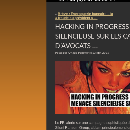
contact@arnaudpelletier.co
Brève : Escroquerie bancaire – la
«
« fraude au président » …
HACKING IN PROGRESS
SILENCIEUSE SUR LES C
D’AVOCATS …
Posté par Arnaud Pelletier le 13 juin 2025
Le FBI alerte sur une campagne sophistiquée d
Silent Ransom Group, ciblant principalement les