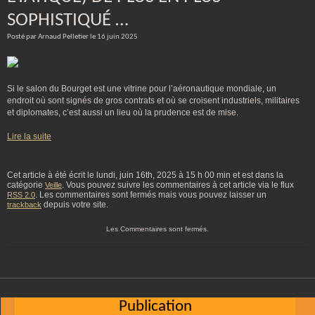
SOPHISTIQUÉ …
Posté par Arnaud Pelletier le 16 juin 2025
Si le salon du Bourget est une vitrine pour l’aéronautique mondiale, un
endroit où sont signés de gros contrats et où se croisent industriels, militaires
et diplomates, c’est aussi un lieu où la prudence est de mise.
Lire la suite
Cet article à été écrit le lundi, juin 16th, 2025 à 15 h 00 min et est dans la
catégorie
. Vous pouvez suivre les commentaires à cet article via le flux
Veille
. Les commentaires sont fermés mais vous pouvez laisser un
RSS 2.0
depuis votre site.
trackback
Les Commentaires sont fermés.
Publication