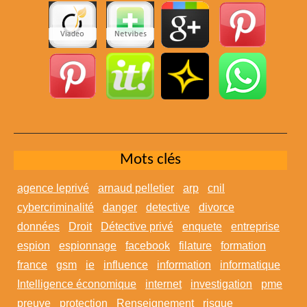
Mots clés
agence leprivé
arnaud pelletier
arp
cnil
cybercriminalité
danger
detective
divorce
données
Droit
Détective privé
enquete
entreprise
espion
espionnage
facebook
filature
formation
france
gsm
ie
influence
information
informatique
Intelligence économique
internet
investigation
pme
preuve
protection
Renseignement
risque