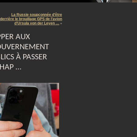
m
La Russie soupçonnée d’être
derrière le brouillage GPS de l’avion
d’Ursula von der Leyen …
»
PPER AUX
GOUVERNEMENT
LICS À PASSER
CHAP …