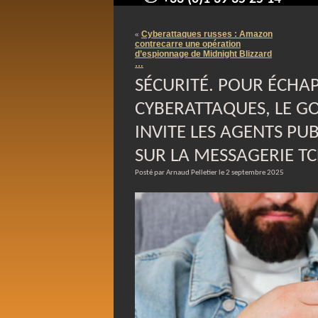
contact@arnaudpelletier.co
Cyberattaques russes : Amazon
«
contrecarre une opération
d’espionnage de Midnight Blizzard
…
SÉCURITÉ. POUR ÉCHA
CYBERATTAQUES, LE 
INVITE LES AGENTS PUB
SUR LA MESSAGERIE T
Posté par Arnaud Pelletier le 2 septembre 2025