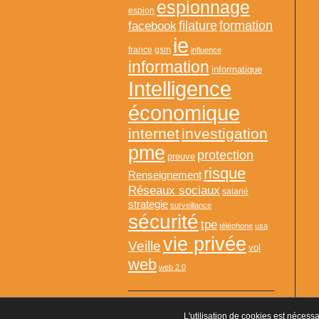
espionnage
espion
formation
facebook
filature
ie
france
gsm
influence
information
informatique
Intelligence
économique
internet
investigation
pme
protection
preuve
risque
Renseignement
Réseaux sociaux
salarié
strategie
surveillance
sécurité
tpe
téléphone
usa
vie privée
Veille
vol
web
web 2.0
L'utilisation de cookies est nécessa