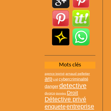
Mots clés
arnaud pelletier
agence leprivé
arp
cybercriminalité
cnil
detective
danger
Droit
divorce
données
Détective privé
entreprise
enquete