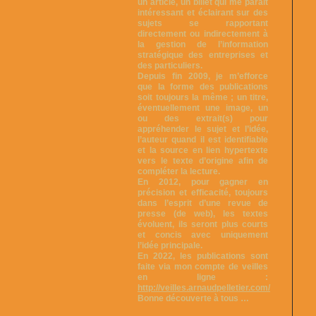
un article, un billet qui me parait
intéressant et éclairant sur des
sujets se rapportant
directement ou indirectement à
la gestion de l’information
stratégique des entreprises et
des particuliers.
Depuis fin 2009, je m’efforce
que la forme des publications
soit toujours la même ; un titre,
éventuellement une image, un
ou des extrait(s) pour
appréhender le sujet et l’idée,
l’auteur quand il est identifiable
et la source en lien hypertexte
vers le texte d’origine afin de
compléter la lecture.
En 2012, pour gagner en
précision et efficacité, toujours
dans l’esprit d’une revue de
presse (de web), les textes
évoluent, ils seront plus courts
et concis avec uniquement
l’idée principale.
En 2022, les publications sont
faite via mon compte de veilles
en ligne :
http://veilles.arnaudpelletier.com/
Bonne découverte à tous …