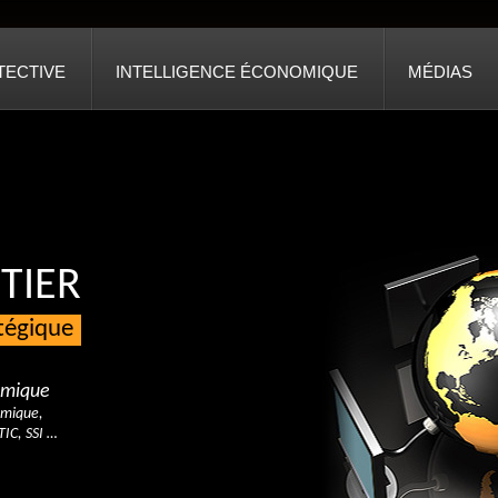
TECTIVE
INTELLIGENCE ÉCONOMIQUE
MÉDIAS
TIER
atégique
nomique
omique,
TIC, SSI …