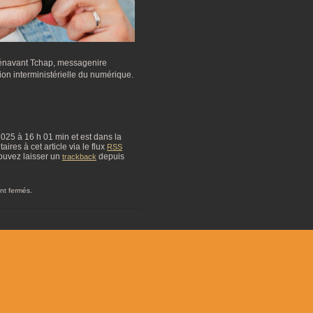
orénavant Tchap, messagenire
on interministérielle du numérique.
 2025 à 16 h 01 min et est dans la
res à cet article via le flux
RSS
ouvez laisser un
depuis
trackback
nt fermés.