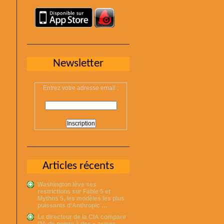
Newsletter
Entrez votre adresse email :
Articles récents
Washington lève ses
restrictions sur Fable 5 et
Mythos 5, les modèles les plus
puissants d’Anthropic …
Le directeur de la CIA compare
l’IA de pointe à des « armes