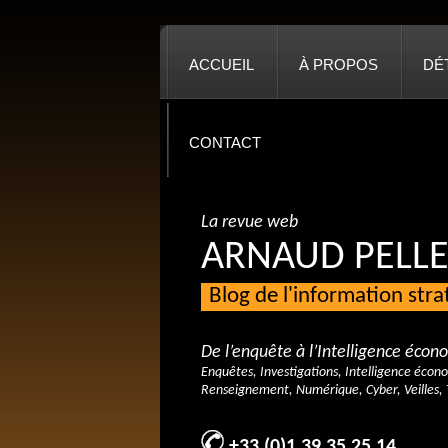
ACCUEIL
À PROPOS
DÉ
CONTACT
La revue web
ARNAUD PELLE
Blog de l'information str
De l’enquête à l’Intelligence éco
Enquêtes, Investigations, Intelligence écon
Renseignement, Numérique, Cyber, Veilles, 
+33 (0)1 39 35 25 14