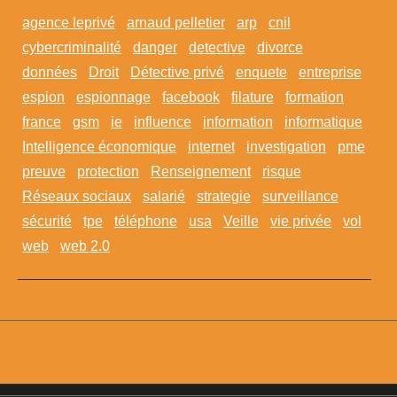
agence leprivé
arnaud pelletier
arp
cnil
cybercriminalité
danger
detective
divorce
données
Droit
Détective privé
enquete
entreprise
espion
espionnage
facebook
filature
formation
france
gsm
ie
influence
information
informatique
Intelligence économique
internet
investigation
pme
preuve
protection
Renseignement
risque
Réseaux sociaux
salarié
strategie
surveillance
sécurité
tpe
téléphone
usa
Veille
vie privée
vol
web
web 2.0