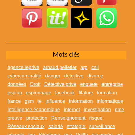
Mots clés
agence leprivé
arnaud pelletier
arp
cnil
cybercriminalité
danger
detective
divorce
données
Droit
Détective privé
enquete
entreprise
espion
espionnage
facebook
filature
formation
france
gsm
ie
influence
information
informatique
Intelligence économique
internet
investigation
pme
preuve
protection
Renseignement
risque
Réseaux sociaux
salarié
strategie
surveillance
sécurité
tpe
téléphone
usa
Veille
vie privée
vol