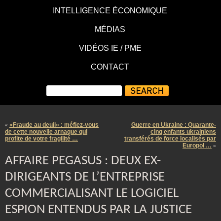
INTELLIGENCE ÉCONOMIQUE
MÉDIAS
VIDÉOS IE / PME
CONTACT
«Fraude au deuil» : méfiez-vous
Guerre en Ukraine : Quarante-
«
de cette nouvelle arnaque qui
cinq enfants ukrainiens
profite de votre fragilité …
transférés de force localisés par
Europol …
»
AFFAIRE PEGASUS : DEUX EX-
DIRIGEANTS DE L’ENTREPRISE
COMMERCIALISANT LE LOGICIEL
ESPION ENTENDUS PAR LA JUSTICE