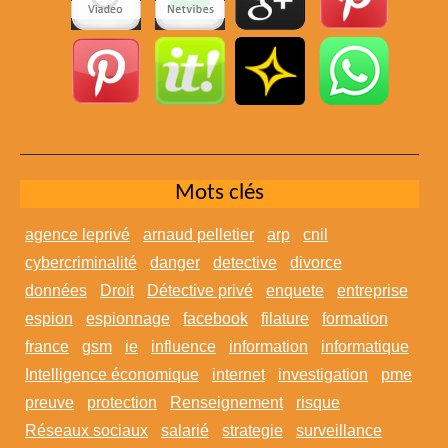
Mots clés
agence leprivé
arnaud pelletier
arp
cnil
cybercriminalité
danger
detective
divorce
données
Droit
Détective privé
enquete
entreprise
espion
espionnage
facebook
filature
formation
france
gsm
ie
influence
information
informatique
Intelligence économique
internet
investigation
pme
preuve
protection
Renseignement
risque
Réseaux sociaux
salarié
strategie
surveillance