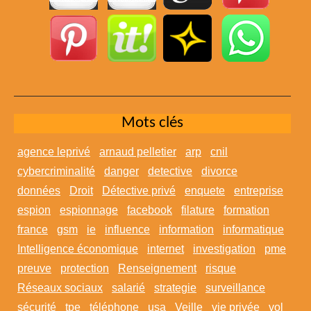
Mots clés
agence leprivé
arnaud pelletier
arp
cnil
cybercriminalité
danger
detective
divorce
données
Droit
Détective privé
enquete
entreprise
espion
espionnage
facebook
filature
formation
france
gsm
ie
influence
information
informatique
Intelligence économique
internet
investigation
pme
preuve
protection
Renseignement
risque
Réseaux sociaux
salarié
strategie
surveillance
sécurité
tpe
téléphone
usa
Veille
vie privée
vol