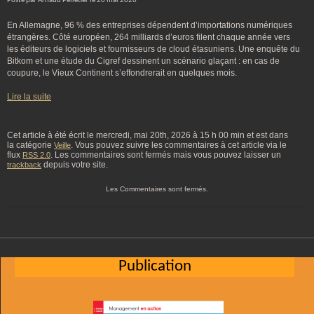
Posté par Arnaud Pelletier le 20 mai 2026
En Allemagne, 96 % des entreprises dépendent d’importations numériques
étrangères. Côté européen, 264 milliards d’euros filent chaque année vers
les éditeurs de logiciels et fournisseurs de cloud étasuniens. Une enquête du
Bitkom et une étude du Cigref dessinent un scénario glaçant : en cas de
coupure, le Vieux Continent s’effondrerait en quelques mois.
Lire la suite
Cet article à été écrit le mercredi, mai 20th, 2026 à 15 h 00 min et est dans
la catégorie
. Vous pouvez suivre les commentaires à cet article via le
Veille
flux
. Les commentaires sont fermés mais vous pouvez laisser un
RSS 2.0
depuis votre site.
trackback
Les Commentaires sont fermés.
Publication