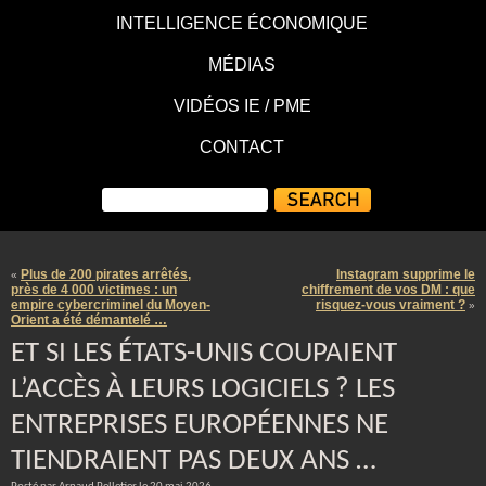
INTELLIGENCE ÉCONOMIQUE
MÉDIAS
VIDÉOS IE / PME
CONTACT
Plus de 200 pirates arrêtés,
Instagram supprime le
«
près de 4 000 victimes : un
chiffrement de vos DM : que
empire cybercriminel du Moyen-
risquez-vous vraiment ?
»
Orient a été démantelé …
ET SI LES ÉTATS-UNIS COUPAIENT
L’ACCÈS À LEURS LOGICIELS ? LES
ENTREPRISES EUROPÉENNES NE
TIENDRAIENT PAS DEUX ANS …