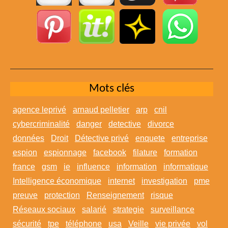
Mots clés
agence leprivé
arnaud pelletier
arp
cnil
cybercriminalité
danger
detective
divorce
données
Droit
Détective privé
enquete
entreprise
espion
espionnage
facebook
filature
formation
france
gsm
ie
influence
information
informatique
Intelligence économique
internet
investigation
pme
preuve
protection
Renseignement
risque
Réseaux sociaux
salarié
strategie
surveillance
sécurité
tpe
téléphone
usa
Veille
vie privée
vol