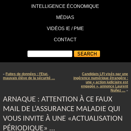
INTELLIGENCE ÉCONOMIQUE
MÉDIAS
VIDÉOS IE / PME
CONTACT
Fuites de données : l’Etat,
Candidats LFI visés par une
«
mauvais élève de la sécurité …
ingérence numérique étrangère :
une « action judiciaire est
engagée », annonce Laurent
Nuñez …
»
ARNAQUE : ATTENTION À CE FAUX
MAIL DE L’ASSURANCE MALADIE QUI
VOUS INVITE À UNE «ACTUALISATION
PÉRIODIQUE» …