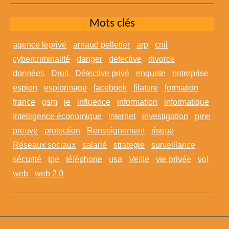
Mots clés
agence leprivé
arnaud pelletier
arp
cnil
cybercriminalité
danger
detective
divorce
données
Droit
Détective privé
enquete
entreprise
espion
espionnage
facebook
filature
formation
france
gsm
ie
influence
information
informatique
Intelligence économique
internet
investigation
pme
preuve
protection
Renseignement
risque
Réseaux sociaux
salarié
strategie
surveillance
sécurité
tpe
téléphone
usa
Veille
vie privée
vol
web
web 2.0