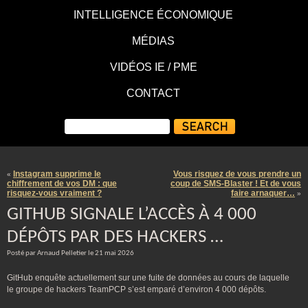
INTELLIGENCE ÉCONOMIQUE
MÉDIAS
VIDÉOS IE / PME
CONTACT
Instagram supprime le
Vous risquez de vous prendre un
«
chiffrement de vos DM : que
coup de SMS-Blaster ! Et de vous
risquez-vous vraiment ?
faire arnaquer…
»
GITHUB SIGNALE L’ACCÈS À 4 000
DÉPÔTS PAR DES HACKERS …
Posté par Arnaud Pelletier le 21 mai 2026
GitHub enquête actuellement sur une fuite de données au cours de laquelle
le groupe de hackers TeamPCP s’est emparé d’environ 4 000 dépôts.