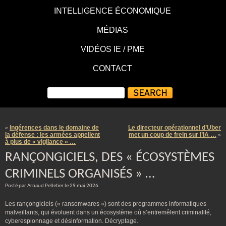
INTELLIGENCE ÉCONOMIQUE
MÉDIAS
VIDÉOS IE / PME
CONTACT
Ingérences dans le domaine de
Le directeur opérationnel d’Uber
«
la défense : les armées appellent
met un coup de frein sur l’IA …
»
à plus de « vigilance » …
RANÇONGICIELS, DES « ÉCOSYSTÈMES
CRIMINELS ORGANISÉS » …
Posté par Arnaud Pelletier le 29 mai 2026
Les rançongiciels (« ransomwares ») sont des programmes informatiques
malveillants, qui évoluent dans un écosystème où s’entremêlent criminalité,
cyberespionnage et désinformation. Décryptage.