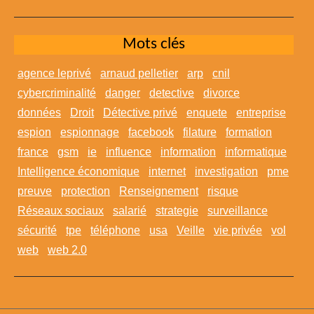
Mots clés
agence leprivé
arnaud pelletier
arp
cnil
cybercriminalité
danger
detective
divorce
données
Droit
Détective privé
enquete
entreprise
espion
espionnage
facebook
filature
formation
france
gsm
ie
influence
information
informatique
Intelligence économique
internet
investigation
pme
preuve
protection
Renseignement
risque
Réseaux sociaux
salarié
strategie
surveillance
sécurité
tpe
téléphone
usa
Veille
vie privée
vol
web
web 2.0