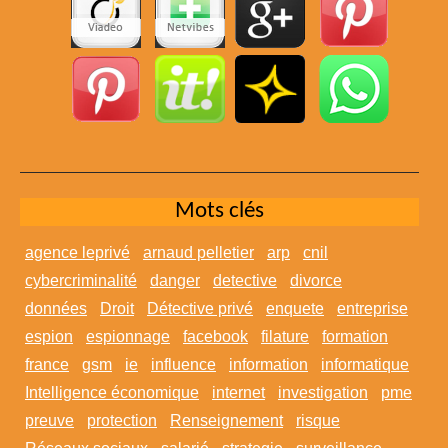
Mots clés
agence leprivé
arnaud pelletier
arp
cnil
cybercriminalité
danger
detective
divorce
données
Droit
Détective privé
enquete
entreprise
espion
espionnage
facebook
filature
formation
france
gsm
ie
influence
information
informatique
Intelligence économique
internet
investigation
pme
preuve
protection
Renseignement
risque