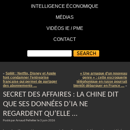
INTELLIGENCE ÉCONOMIQUE
MÉDIAS
VIDÉOS IE / PME
CONTACT
Spliiit : Netflix, Disney et Apple
« Une arnaque d’un nouveau
«
font condamner l’entreprise
genre » : cette escroquerie
française qui permet de partager
téléphonique en russe pourrait
des abonnements …
bientôt débarquer en France …
»
SECRET DES AFFAIRES : LA CHINE DIT
QUE SES DONNÉES D’IA NE
REGARDENT QU’ELLE …
Posté par Arnaud Pelletier le 3 juin 2026