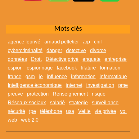
Mots clés
agence leprivé
arnaud pelletier
arp
cnil
cybercriminalité
danger
detective
divorce
données
Droit
Détective privé
enquete
entreprise
espion
espionnage
facebook
filature
formation
france
gsm
ie
influence
information
informatique
Intelligence économique
internet
investigation
pme
preuve
protection
Renseignement
risque
Réseaux sociaux
salarié
strategie
surveillance
sécurité
tpe
téléphone
usa
Veille
vie privée
vol
web
web 2.0