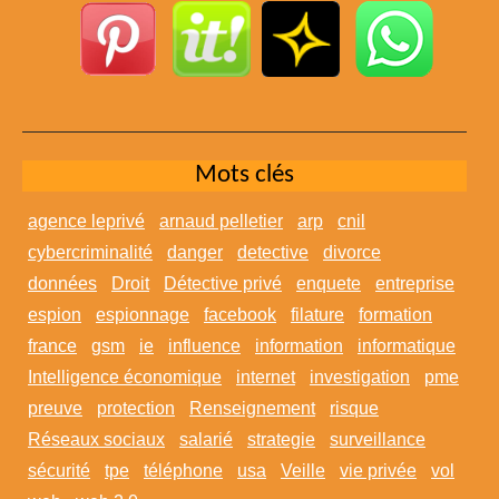
Mots clés
agence leprivé
arnaud pelletier
arp
cnil
cybercriminalité
danger
detective
divorce
données
Droit
Détective privé
enquete
entreprise
espion
espionnage
facebook
filature
formation
france
gsm
ie
influence
information
informatique
Intelligence économique
internet
investigation
pme
preuve
protection
Renseignement
risque
Réseaux sociaux
salarié
strategie
surveillance
sécurité
tpe
téléphone
usa
Veille
vie privée
vol