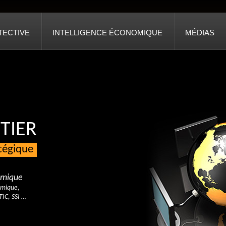
TECTIVE
INTELLIGENCE ÉCONOMIQUE
MÉDIAS
TIER
atégique
nomique
omique,
TIC, SSI …