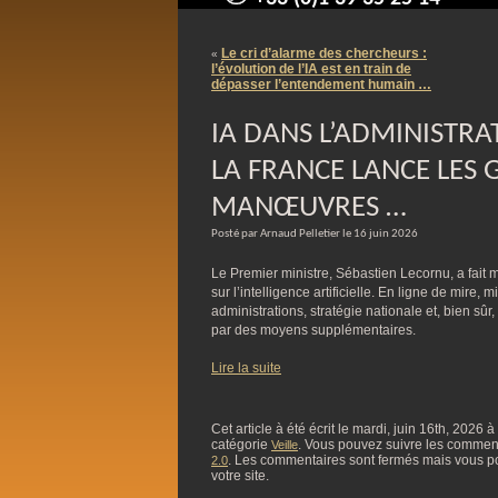
contact@arnaudpelletier.co
Le cri d’alarme des chercheurs :
«
l’évolution de l’IA est en train de
dépasser l’entendement humain …
IA DANS L’ADMINISTRA
LA FRANCE LANCE LES
MANŒUVRES …
Posté par Arnaud Pelletier le 16 juin 2026
Le Premier ministre, Sébastien Lecornu, a fait
sur l’intelligence artificielle. En ligne de mire, 
administrations, stratégie nationale et, bien sû
par des moyens supplémentaires.
Lire la suite
Cet article à été écrit le mardi, juin 16th, 2026 
catégorie
. Vous pouvez suivre les commentai
Veille
. Les commentaires sont fermés mais vous p
2.0
votre site.