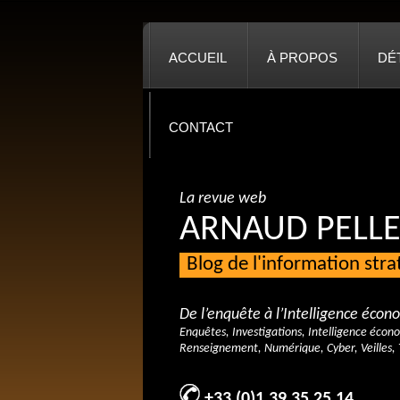
ACCUEIL
À PROPOS
DÉ
CONTACT
La revue web
ARNAUD PELLE
Blog de l'information str
De l’enquête à l’Intelligence éco
Enquêtes, Investigations, Intelligence écon
Renseignement, Numérique, Cyber, Veilles, 
+33 (0)1 39 35 25 14