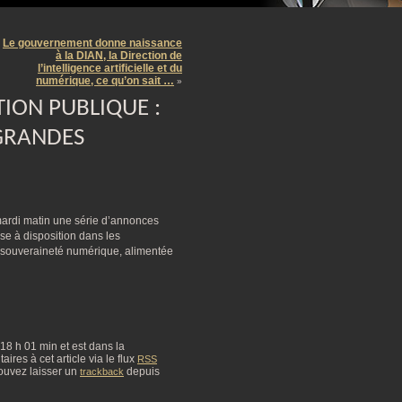
m
Le gouvernement donne naissance
à la DIAN, la Direction de
l’intelligence artificielle et du
numérique, ce qu’on sait …
»
TION PUBLIQUE :
 GRANDES
 mardi matin une série d’annonces
mise à disposition dans les
r, souveraineté numérique, alimentée
à 18 h 01 min et est dans la
res à cet article via le flux
RSS
ouvez laisser un
depuis
trackback