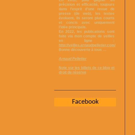
En 2012, pour gagner en
précision et efficacité, toujours
dans l’esprit d’une revue de
presse (de web), les textes
évoluent, ils seront plus courts
et concis avec uniquement
l’idée principale.
En 2022, les publications sont
faite via mon compte de veilles
en ligne :
http://veilles.arnaudpelletier.com/
Bonne découverte à tous …
Arnaud Pelletier
Note sur les billets de ce blog et
droit de réserve
Facebook