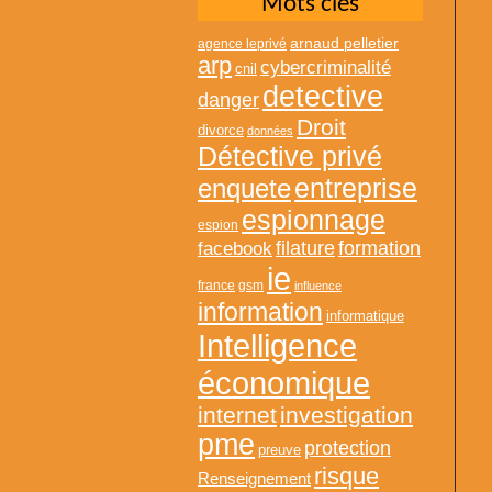
Mots clés
arnaud pelletier
agence leprivé
arp
cybercriminalité
cnil
detective
danger
Droit
divorce
données
Détective privé
entreprise
enquete
espionnage
espion
formation
facebook
filature
ie
france
gsm
influence
information
informatique
Intelligence
économique
internet
investigation
pme
protection
preuve
risque
Renseignement