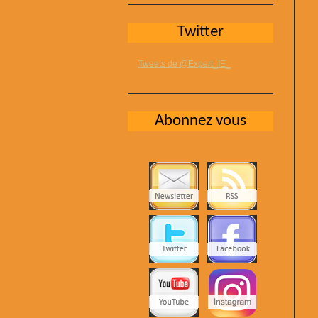
Twitter
Tweets de @Expert_IE_
Abonnez vous