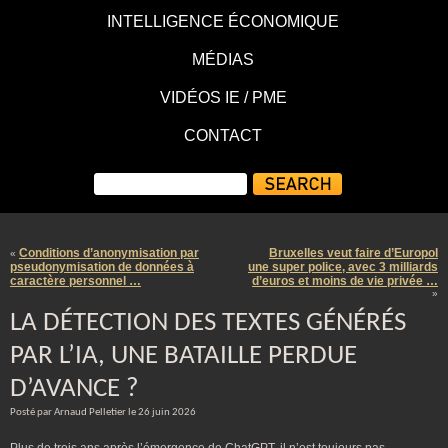
INTELLIGENCE ÉCONOMIQUE
MÉDIAS
VIDÉOS IE / PME
CONTACT
Conditions d’anonymisation par
Bruxelles veut faire d’Europol
«
pseudonymisation de données à
une super police, avec 3 milliards
caractère personnel …
d’euros et moins de vie privée …
»
LA DÉTECTION DES TEXTES GÉNÉRÉS
PAR L’IA, UNE BATAILLE PERDUE
D’AVANCE ?
Posté par Arnaud Pelletier le 26 juin 2026