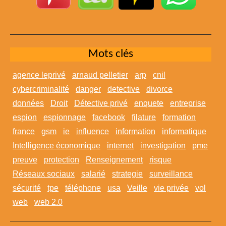
Mots clés
agence leprivé
arnaud pelletier
arp
cnil
cybercriminalité
danger
detective
divorce
données
Droit
Détective privé
enquete
entreprise
espion
espionnage
facebook
filature
formation
france
gsm
ie
influence
information
informatique
Intelligence économique
internet
investigation
pme
preuve
protection
Renseignement
risque
Réseaux sociaux
salarié
strategie
surveillance
sécurité
tpe
téléphone
usa
Veille
vie privée
vol
web
web 2.0