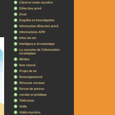
Client et visite mystère
Détective privé
Droit
Enquête et investigation
information détective privé
Informations APR
Infos du net
Intelligence économique
La semaine de l’information
stratégique
Médias
Non classé
Projet de loi
Renseignement
Réseaux sociaux
Revue de presse
sociale et juridique
Télévision
Veille
Vidéo mystère