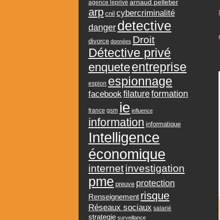
arnaud pelletier
agence leprivé
arp
cybercriminalité
cnil
detective
danger
Droit
divorce
données
Détective privé
entreprise
enquete
espionnage
espion
formation
facebook
filature
ie
france
gsm
influence
information
informatique
Intelligence
économique
internet
investigation
pme
protection
preuve
risque
Renseignement
Réseaux sociaux
salarié
strategie
surveillance