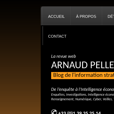
ACCUEIL
À PROPOS
DÉ
CONTACT
La revue web
ARNAUD PELLE
Blog de l'information str
De l’enquête à l’Intelligence éco
Enquêtes, Investigations, Intelligence écon
Renseignement, Numérique, Cyber, Veilles, 
+33 (0)1 39 35 25 14