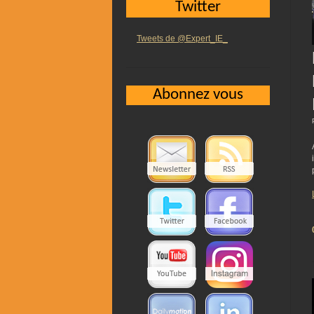
Twitter
Tweets de @Expert_IE_
Abonnez vous