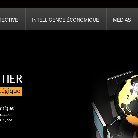
TECTIVE
INTELLIGENCE ÉCONOMIQUE
MÉDIAS
TIER
atégique
nomique
omique,
TIC, SSI …