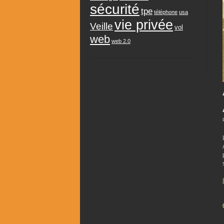
sécurité
tpe
téléphone
usa
vie privée
Veille
vol
web
web 2.0