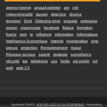
agence leprivé
arnaud pelletier
arp
cnil
cybercriminalité
danger
detective
divorce
données
Droit
Détective privé
enquete
entreprise
espion
espionnage
facebook
filature
formation
france
gsm
ie
influence
information
informatique
Intelligence économique
internet
investigation
pme
preuve
protection
Renseignement
risque
Réseaux sociaux
salarié
strategie
surveillance
sécurité
tpe
téléphone
usa
Veille
vie privée
vol
web
web 2.0
Agrément CNAPS :
AGD-095-2023-10-29-20180360642
- Autorisation