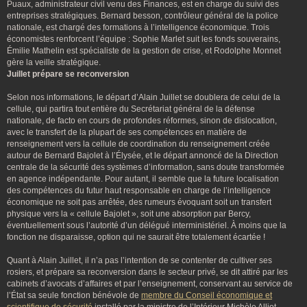
Puaux, administrateur civil venu des Finances, est en charge du suivi des
entreprises stratégiques. Bernard besson, contrôleur général de la police
nationale, est chargé des formations à l’intelligence économique. Trois
économistes renforcent l’équipe : Sophie Marlet suit les fonds souverains,
Émilie Mathelin est spécialiste de la gestion de crise, et Rodolphe Monnet
gère la veille stratégique.
Juillet prépare se reconversion
Selon nos informations, le départ d’Alain Juillet se doublera de celui de la
cellule, qui partira tout entière du Secrétariat général de la défense
nationale, de facto en cours de profondes réformes, sinon de dislocation,
avec le transfert de la plupart de ses compétences en matière de
renseignement vers la cellule de coordination du renseignement créée
autour de Bernard Bajolet à l’Élysée, et le départ annoncé de la Direction
centrale de la sécurité des systèmes d’information, sans doute transformée
en agence indépendante. Pour autant, il semble que la future localisation
des compétences du futur haut responsable en charge de l’intelligence
économique ne soit pas arrêtée, des rumeurs évoquant soit un transfert
physique vers la « cellule Bajolet », soit une absorption par Bercy,
éventuellement sous l’autorité d’un délégué interministériel. À moins que la
fonction ne disparaisse, option qui ne saurait être totalement écartée !
Quant à Alain Juillet, il n’a pas l’intention de se contenter de cultiver ses
rosiers, et prépare sa reconversion dans le secteur privé, se dit attiré par les
cabinets d’avocats d’affaires et par l’enseignement, conservant au service de
l’État sa seule fonction bénévole de
membre du Conseil économique et