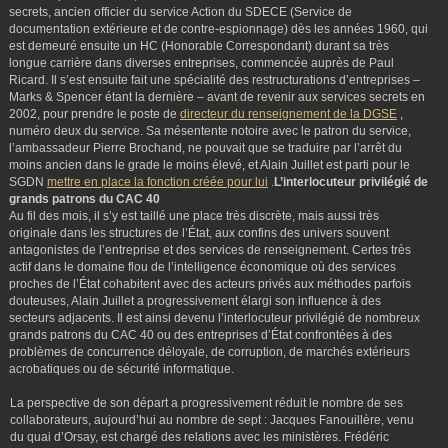
secrets, ancien officier du service Action du SDECE (Service de
documentation extérieure et de contre-espionnage) dès les années 1960, qui
est demeuré ensuite un HC (Honorable Correspondant) durant sa très
longue carrière dans diverses entreprises, commencée auprès de Paul
Ricard. Il s’est ensuite fait une spécialité des restructurations d’entreprises –
Marks & Spencer étant la dernière – avant de revenir aux services secrets en
2002, pour prendre le poste de
directeur du renseignement de la DGSE
,
numéro deux du service. Sa mésentente notoire avec le patron du service,
l’ambassadeur Pierre Brochand, ne pouvait que se traduire par l’arrêt du
moins ancien dans le grade le moins élevé, et Alain Juillet est parti pour le
SGDN
mettre en place la fonction créée pour lui
.
L’interlocuteur privilégié de
grands patrons du CAC 40
Au fil des mois, il s’y est taillé une place très discrète, mais aussi très
originale dans les structures de l’État, aux confins des univers souvent
antagonistes de l’entreprise et des services de renseignement. Certes très
actif dans le domaine flou de l’intelligence économique où des services
proches de l’État cohabitent avec des acteurs privés aux méthodes parfois
douteuses, Alain Juillet a progressivement élargi son influence à des
secteurs adjacents. Il est ainsi devenu l’interlocuteur privilégié de nombreux
grands patrons du CAC 40 ou des entreprises d’État confrontées à des
problèmes de concurrence déloyale, de corruption, de marchés extérieurs
acrobatiques ou de sécurité informatique.
La perspective de son départ a progressivement réduit le nombre de ses
collaborateurs, aujourd’hui au nombre de sept : Jacques Fanouillère, venu
du quai d’Orsay, est chargé des relations avec les ministères. Frédéric