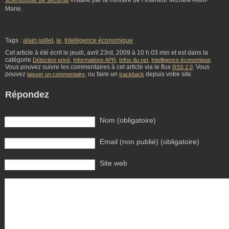
scientifique de sécurité
installé par la ministre de l’Intérieur Michèle Alliot-
Marie.
Tags :
alain juillet
,
ie
,
Intelligence économique
Cet article à été écrit le jeudi, avril 23rd, 2009 à 10 h 03 min et est dans la
catégorie
,
,
,
.
Détective privé
Informations APR
Infos du net
Intelligence économique
Vous pouvez suivre les commentaires à cet article via le flux
. Vous
RSS 2.0
pouvez
, ou faire un
depuis votre site.
laisser un commentaire
trackback
Répondez
Nom (obligatoire)
Email (non publié) (obligatoire)
Site web