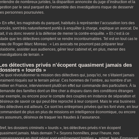
entendre de nombreux juristes, la disparition annoncée du juge d’instruction et la
gestion par le seul parquet de l’ensemble des investigations risque de desservir
les personnes poursuivies.
« En effet, les magistrats du parquet, habitués à représenter l’accusation lors des
procès, sont très naturellement portés à enquêter à charge, explique un avocat. De
fait, il va donc revenir à la défense de mener la contre-enquête. » Et c’est à ce
stade que les détectives comptent se rendre incontournables. Tel est en tout cas le
vœu de Roger-Marc Moreau : « Les avocats ne pourront pas préparer leur
plaidoirie, assister aux audiences, gérer leur cabinet et, en plus, mener des
investigations de terrain. »
Les détectives privés n’écopent quasiment jamais des
dossiers « lourds »
De quoi révolutionner la mission des détectives qui, jusqu’ici, ne s’étaient jamais
vraiment risqués sur le terrain pénal. Ces hommes de l’ombre, au nombre d’un
millier en France, interviennent plutôt en effet sur commande des particuliers. À la
demande des familles dont un être cher a disparu dans des conditions étranges
par exemple, ou encore pour le compte des couples en instance de séparation et
désireux de savoir ce qui peut être reproché à leur conjoint. Mais le vrai business
des détectives est ailleurs. Ce sont les entreprises privées qui les font vivre, en leur
commandant de plus en plus de missions en intelligence économique, ou encore
les assureurs, désireux de traquer les fraudes à l’assurance.
Bref, les dossiers criminels « lourds », les détectives privés n’en écopent
quasiment jamais. Mais demain ? « Soyons honnêtes, pour l’heure, nos
connaissances en droit pénal sont extrêmement limitées », admet Jean-Emmanuel