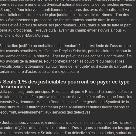
Derny, secrétaire général du Syndicat national des agents de recherches privées
(Snarp). « Pour intervenir quotidiennement auprès des avocats pénalistes, il va
nous falloir nous former sur le plan juridique. » L’université de Nîmes – l’un des
deux établissements proposant une licence professionnelle dans le domaine – a
d’ores et déjà prévu de revoir ses programmes. Et ce, dans le but de faire la part
belle au droit pénal. « Preuve qu’à l’avenir un champ entier s’ouvre à nous »,
renchérit Roger-Marc Moreau.
Satisfaction justifiée ou emballement prématuré ? La présidente de l’association
des avocats pénalistes, Me Corinne Dreyfus-Schmidt, penche clairement pour la
deuxième option. « La réforme Léger ne prévoit pas de confier la contre-enquête
aux avocats de la défense. Pour contrebalancer les pouvoirs du parquet, les
avocats pourront demander au futur “juge de l’enquête” qu’il exige du parquet un
certain nombre d’actes et de contre-expertises. »
« Seuls 1 % des justiciables pourront se payer ce type
de services »
Voilà pour les grands principes. Reste la pratique. « Et quand le parquet refusera
de faire un acte, ou fera preuve d’une mauvaise volonté manifeste, que feront les
avocats ? », demande Mathieu Bonduelle, secrétaire général du Syndicat de la
magistrature. « Ils finiront par mener par eux-mêmes certaines investigations et
recourront, éventuellement, aux services des détectives. »
« Justice à deux vitesses », « enquête privatisée », « instruction pour les riches »,
scandent déjà les détracteurs de la réforme. Des slogans combattus par les agents
de recherches privées. « Se faire aider d’un détective n’est pas si cher, surtout au