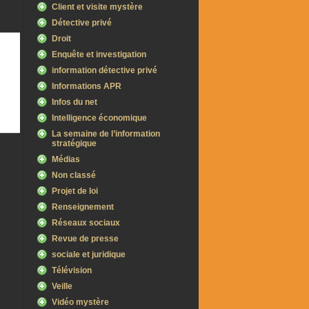
Client et visite mystère
Détective privé
Droit
Enquête et investigation
information détective privé
Informations APR
Infos du net
Intelligence économique
La semaine de l’information
stratégique
Médias
Non classé
Projet de loi
Renseignement
Réseaux sociaux
Revue de presse
sociale et juridique
Télévision
Veille
Vidéo mystère