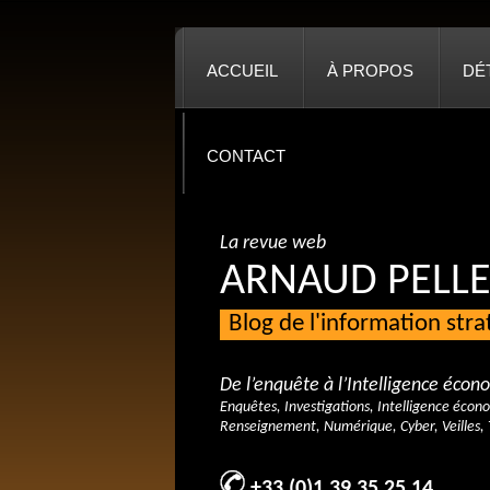
ACCUEIL
À PROPOS
DÉ
CONTACT
La revue web
ARNAUD PELLE
Blog de l'information str
De l’enquête à l’Intelligence éco
Enquêtes, Investigations, Intelligence écon
Renseignement, Numérique, Cyber, Veilles, 
+33 (0)1 39 35 25 14