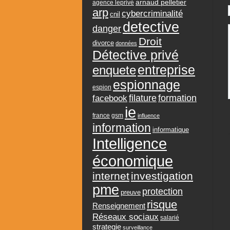
arnaud pelletier
agence leprivé
arp
cybercriminalité
cnil
detective
danger
Droit
divorce
données
Détective privé
entreprise
enquete
espionnage
espion
formation
facebook
filature
ie
france
gsm
influence
information
informatique
Intelligence
économique
internet
investigation
pme
protection
preuve
risque
Renseignement
Réseaux sociaux
salarié
strategie
surveillance