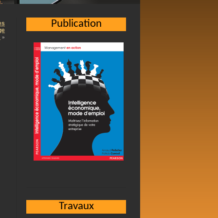
Publication
es
ge
s
»
Travaux