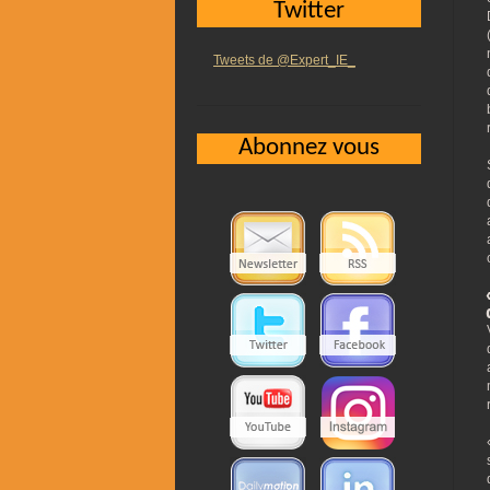
Twitter
Tweets de @Expert_IE_
Abonnez vous