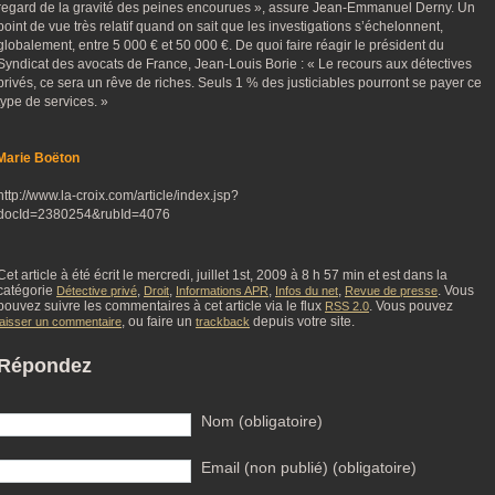
regard de la gravité des peines encourues », assure Jean-Emmanuel Derny. Un
point de vue très relatif quand on sait que les investigations s’échelonnent,
globalement, entre 5 000 € et 50 000 €. De quoi faire réagir le président du
Syndicat des avocats de France, Jean-Louis Borie : « Le recours aux détectives
privés, ce sera un rêve de riches. Seuls 1 % des justiciables pourront se payer ce
type de services. »
Marie Boëton
http://www.la-croix.com/article/index.jsp?
docId=2380254&rubId=4076
Cet article à été écrit le mercredi, juillet 1st, 2009 à 8 h 57 min et est dans la
catégorie
,
,
,
,
. Vous
Détective privé
Droit
Informations APR
Infos du net
Revue de presse
pouvez suivre les commentaires à cet article via le flux
. Vous pouvez
RSS 2.0
, ou faire un
depuis votre site.
laisser un commentaire
trackback
Répondez
Nom (obligatoire)
Email (non publié) (obligatoire)