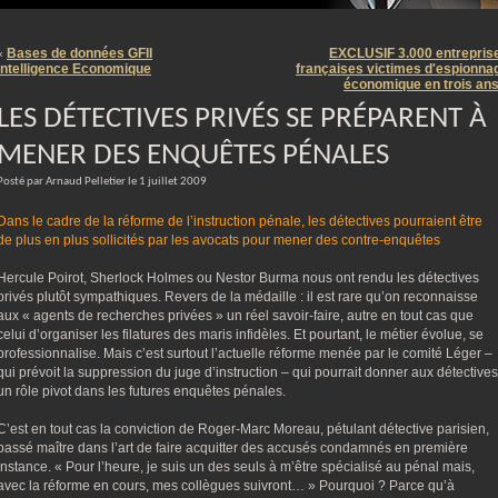
m
Bases de données GFII
EXCLUSIF 3.000 entrepris
«
Intelligence Economique
françaises victimes d'espionna
économique en trois an
LES DÉTECTIVES PRIVÉS SE PRÉPARENT À
MENER DES ENQUÊTES PÉNALES
Posté par Arnaud Pelletier le 1 juillet 2009
Dans le cadre de la réforme de l’instruction pénale, les détectives pourraient être
de plus en plus sollicités par les avocats pour mener des contre-enquêtes
Hercule Poirot, Sherlock Holmes ou Nestor Burma nous ont rendu les détectives
privés plutôt sympathiques. Revers de la médaille : il est rare qu’on reconnaisse
aux « agents de recherches privées » un réel savoir-faire, autre en tout cas que
celui d’organiser les filatures des maris infidèles. Et pourtant, le métier évolue, se
professionnalise. Mais c’est surtout l’actuelle réforme menée par le comité Léger –
qui prévoit la suppression du juge d’instruction – qui pourrait donner aux détectives
un rôle pivot dans les futures enquêtes pénales.
C’est en tout cas la conviction de Roger-Marc Moreau, pétulant détective parisien,
passé maître dans l’art de faire acquitter des accusés condamnés en première
instance. « Pour l’heure, je suis un des seuls à m’être spécialisé au pénal mais,
avec la réforme en cours, mes collègues suivront… » Pourquoi ? Parce qu’à