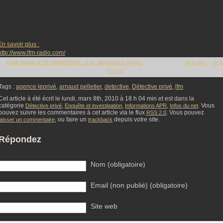
En savoir plus :
http://www.lfm-radio.com/
Café Débat n°12 (26/02/2010) – Les détectives privés
sélectionné dans
Actualité
et
Act
France
Tags :
agence leprivé
,
arnaud pelletier
,
detective
,
Détective privé
,
lfm
Cet article à été écrit le lundi, mars 8th, 2010 à 18 h 04 min et est dans la
catégorie
,
,
,
. Vous
Détective privé
Enquête et investigation
Informations APR
Infos du net
pouvez suivre les commentaires à cet article via le flux
. Vous pouvez
RSS 2.0
, ou faire un
depuis votre site.
laisser un commentaire
trackback
Répondez
Nom (obligatoire)
Email (non publié) (obligatoire)
Site web