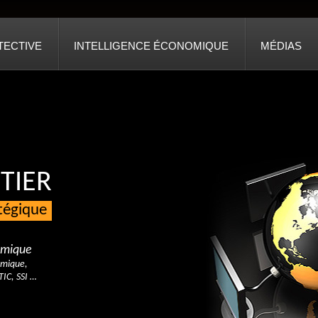
TECTIVE
INTELLIGENCE ÉCONOMIQUE
MÉDIAS
TIER
atégique
nomique
omique,
TIC, SSI …