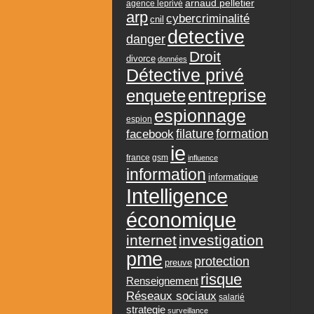
arnaud pelletier
agence leprivé
arp
cybercriminalité
cnil
detective
danger
Droit
divorce
données
Détective privé
entreprise
enquete
espionnage
espion
formation
facebook
filature
ie
france
gsm
influence
information
informatique
Intelligence
économique
internet
investigation
pme
protection
preuve
risque
Renseignement
Réseaux sociaux
salarié
strategie
surveillance