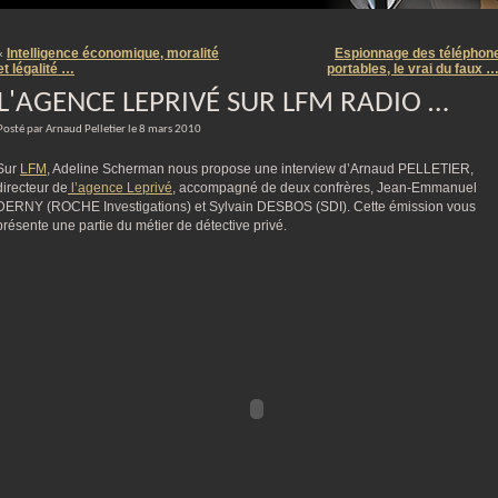
m
Intelligence économique, moralité
Espionnage des téléphon
«
et légalité …
portables, le vrai du faux 
L'AGENCE LEPRIVÉ SUR LFM RADIO …
Posté par Arnaud Pelletier le 8 mars 2010
Sur
LFM
, Adeline Scherman nous propose une interview d’Arnaud PELLETIER,
directeur de
l’agence Leprivé
, accompagné de deux confrères, Jean-Emmanuel
DERNY (ROCHE Investigations) et Sylvain DESBOS (SDI). Cette émission vous
présente une partie du métier de détective privé.