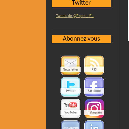
Twitter
Tweets de @Expert_IE_
Abonnez vous