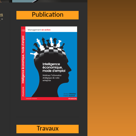
Publication
es
…
»
Travaux