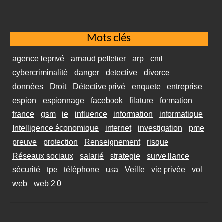
Mots clés
agence leprivé
arnaud pelletier
arp
cnil
cybercriminalité
danger
detective
divorce
données
Droit
Détective privé
enquete
entreprise
espion
espionnage
facebook
filature
formation
france
gsm
ie
influence
information
informatique
Intelligence économique
internet
investigation
pme
preuve
protection
Renseignement
risque
Réseaux sociaux
salarié
strategie
surveillance
sécurité
tpe
téléphone
usa
Veille
vie privée
vol
web
web 2.0