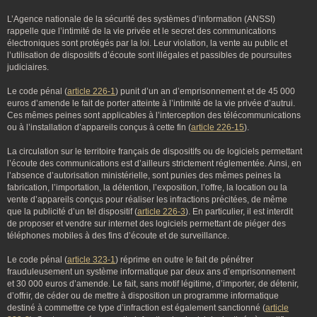
L’Agence nationale de la sécurité des systèmes d’information (ANSSI)
rappelle que l’intimité de la vie privée et le secret des communications
électroniques sont protégés par la loi. Leur violation, la vente au public et
l’utilisation de dispositifs d’écoute sont illégales et passibles de poursuites
judiciaires.
Le code pénal (
article 226-1
) punit d’un an d’emprisonnement et de 45 000
euros d’amende le fait de porter atteinte à l’intimité de la vie privée d’autrui.
Ces mêmes peines sont applicables à l’interception des télécommunications
ou à l’installation d’appareils conçus à cette fin (
article 226-15
).
La circulation sur le territoire français de dispositifs ou de logiciels permettant
l’écoute des communications est d’ailleurs strictement réglementée. Ainsi, en
l’absence d’autorisation ministérielle, sont punies des mêmes peines la
fabrication, l’importation, la détention, l’exposition, l’offre, la location ou la
vente d’appareils conçus pour réaliser les infractions précitées, de même
que la publicité d’un tel dispositif (
article 226-3
). En particulier, il est interdit
de proposer et vendre sur internet des logiciels permettant de piéger des
téléphones mobiles à des fins d’écoute et de surveillance.
Le code pénal (
article 323-1
) réprime en outre le fait de pénétrer
frauduleusement un système informatique par deux ans d’emprisonnement
et 30 000 euros d’amende. Le fait, sans motif légitime, d’importer, de détenir,
d’offrir, de céder ou de mettre à disposition un programme informatique
destiné à commettre ce type d’infraction est également sanctionné (
article