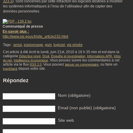
323-3
). Sont concernés par cette infraction les logiciels destinés à modifier
les systèmes informatiques à l’insu de l’utilisateur afin de capter des
données personnelles.
Communiqué de presse
En savoir plus :
http://www.ssi.gouv.fr/site_article232.html
Tags :
anssi
,
espionnage
,
gsm
,
logiciel
,
vie privée
Cet article à été écrit le lundi, juin 21st, 2010 à 16 h 35 min et est dans la
catégorie
,
,
,
,
Détective privé
Droit
Enquête et investigation
Informations APR
Infos
,
. Vous pouvez suivre les commentaires à cet
du net
Intelligence économique
article via le flux
. Vous pouvez
, ou faire un
RSS 2.0
laisser un commentaire
depuis votre site.
trackback
Répondez
Nom (obligatoire)
Email (non publié) (obligatoire)
Site web