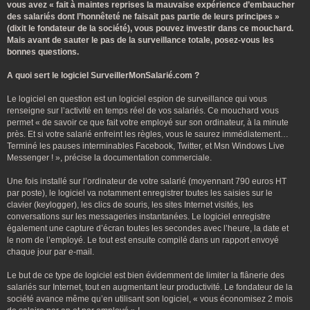
vous avez « fait à maintes reprises la mauvaise expérience d’embaucher
des salariés dont l’honnêteté ne faisait pas partie de leurs principes »
(dixit le fondateur de la société), vous pouvez investir dans ce mouchard.
Mais avant de sauter le pas de la surveillance totale, posez-vous les
bonnes questions.
A quoi sert le logiciel SurveillerMonSalarié.com ?
Le logiciel en question est un logiciel espion de surveillance qui vous
renseigne sur l’activité en temps réel de vos salariés. Ce mouchard vous
permet « de savoir ce que fait votre employé sur son ordinateur, à la minute
près. Et si votre salarié enfreint les règles, vous le saurez immédiatement…
Terminé les pauses interminables Facebook, Twitter, et Msn Windows Live
Messenger ! », précise la documentation commerciale.
Une fois installé sur l’ordinateur de votre salarié (moyennant 790 euros HT
par poste), le logiciel va notamment enregistrer toutes les saisies sur le
clavier (keylogger), les clics de souris, les sites Internet visités, les
conversations sur les messageries instantanées. Le logiciel enregistre
également une capture d’écran toutes les secondes avec l’heure, la date et
le nom de l’employé. Le tout est ensuite compilé dans un rapport envoyé
chaque jour par e-mail.
Le but de ce type de logiciel est bien évidemment de limiter la flânerie des
salariés sur Internet, tout en augmentant leur productivité. Le fondateur de la
société avance même qu’en utilisant son logiciel, « vous économisez 2 mois