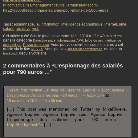
http://www.intelligence-
rh.com/actualites/management/surveillermonsalariecom-
l%E2%80%99espionnage-salaries-pour-moins-de-1000-euros
Tags :
espionnage
,
ie
,
information
,
Intelligence économique
,
internet
,
pme
,
salarié
,
vie privé
,
web
Cet article à été écrit le jeudi, novembre 18th, 2010 à 12 h 40 min et est
dans la catégorie
,
,
,
Détective privé
Informations APR
Infos du net
Intelligence
,
. Vous pouvez suivre les commentaires à cet
économique
Revue de presse
article via le flux
. Vous pouvez
, ou faire un
RSS 2.0
laisser un commentaire
depuis votre site.
trackback
2 commentaires à “L’espionnage des salariés
pour 790 euros …”
Tweets that mention Le blog de l'agence Leprivé » Blog Archive »
L’espionnage des salariés pour 790 euros … -- Topsy.com
dit :
18 novembre 2010 à 20 h 55 min
[…] This post was mentioned on Twitter by MikaRiviere,
Agence Leprivé. Agence Leprivé said: Agence Leprive :
L’espionnage des salariés pour 790 euros …
http://bit.ly/chwtGs
[…]