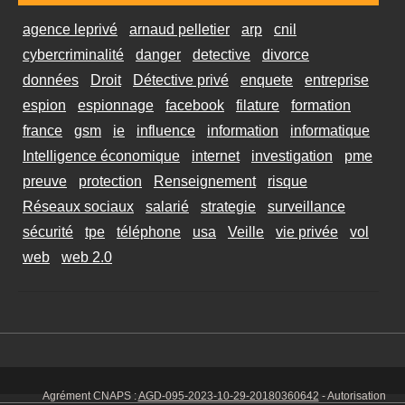
agence leprivé
arnaud pelletier
arp
cnil
cybercriminalité
danger
detective
divorce
données
Droit
Détective privé
enquete
entreprise
espion
espionnage
facebook
filature
formation
france
gsm
ie
influence
information
informatique
Intelligence économique
internet
investigation
pme
preuve
protection
Renseignement
risque
Réseaux sociaux
salarié
strategie
surveillance
sécurité
tpe
téléphone
usa
Veille
vie privée
vol
web
web 2.0
Agrément CNAPS :
AGD-095-2023-10-29-20180360642
- Autorisation