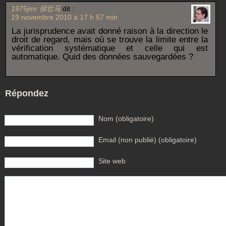
1975jmr 侯壮马
dit :
19 novembre 2010 à 17 h 57 min
La jurisprudence avait donné raison à la direction le
droit de regard, mais où se trouve la limite entre la
vérification systématique et celle qui est
automatique. Quid des données sauvegardées ?
Répondez
Nom (obligatoire)
Email (non publié) (obligatoire)
Site web