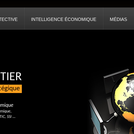
TECTIVE
INTELLIGENCE ÉCONOMIQUE
MÉDIAS
TIER
atégique
nomique
omique,
TIC, SSI …