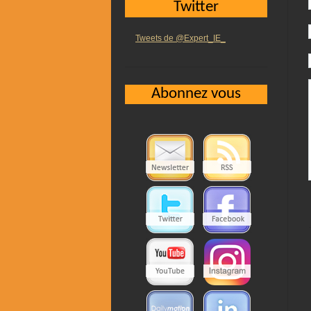
Twitter
Tweets de @Expert_IE_
Abonnez vous