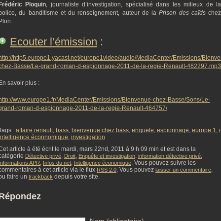
Frédéric Ploquin
, journaliste d’investigation, spécialisé dans les milieux de l
police, du banditisme et du renseignement, auteur de la
Prison des caïds
chez
Plon
Ecouter l’émission
:
http://http5.europe1.yacast.net/europe1video/audio/MediaCenter/Emissions/Bienv
chez-Basse/Le-grand-roman-d-espionnage-2011-de-la-regie-Renault-462297.mp3
En savoir plus :
http://www.europe1.fr/MediaCenter/Emissions/Bienvenue-chez-Basse/Sons/Le-
grand-roman-d-espionnage-2011-de-la-regie-Renault-464757/
Tags :
affaire renault
,
bass
,
bienvenue chez bass
,
enquete
,
espionnage
,
europe 1
,
intelligence éconnomique
,
investigation
Cet article à été écrit le mardi, mars 22nd, 2011 à 9 h 09 min et est dans la
catégorie
,
,
,
,
Détective privé
Droit
Enquête et investigation
information détective privé
,
,
. Vous pouvez suivre les
Informations APR
Infos du net
Intelligence économique
commentaires à cet article via le flux
. Vous pouvez
,
RSS 2.0
laisser un commentaire
ou faire un
depuis votre site.
trackback
Répondez