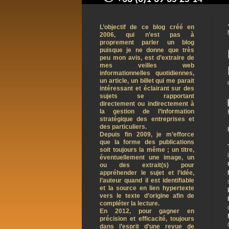
contact@arnaudpelletier.co
L’objectif de ce blog créé en
2006, qui n’est pas à
proprement parler un blog
puisque je ne donne que très
peu mon avis, est d’extraire de
mes veilles web
informationnelles quotidiennes,
un article, un billet qui me parait
intéressant et éclairant sur des
sujets se rapportant
directement ou indirectement à
la gestion de l’information
stratégique des entreprises et
des particuliers.
Depuis fin 2009, je m’efforce
que la forme des publications
soit toujours la même ; un titre,
éventuellement une image, un
ou des extrait(s) pour
appréhender le sujet et l’idée,
l’auteur quand il est identifiable
et la source en lien hypertexte
vers le texte d’origine afin de
compléter la lecture.
En 2012, pour gagner en
précision et efficacité, toujours
dans l’esprit d’une revue de