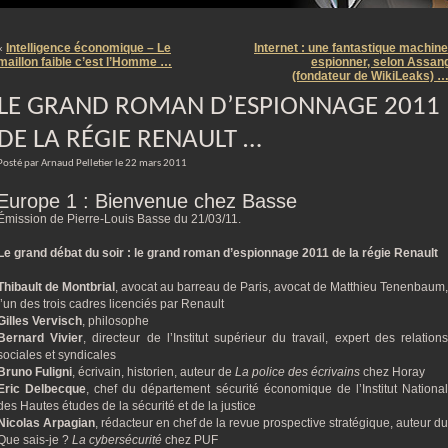
m
Intelligence économique – Le
Internet : une fantastique machine
«
maillon faible c’est l’Homme …
espionner, selon Assan
(fondateur de WikiLeaks) 
LE GRAND ROMAN D’ESPIONNAGE 2011
DE LA RÉGIE RENAULT …
Posté par Arnaud Pelletier le 22 mars 2011
Europe 1 : Bienvenue chez Basse
Émission de Pierre-Louis Basse du 21/03/11.
Le grand débat du soir : le grand roman d’espionnage 2011 de la régie Renault
Thibault de Montbrial
, avocat au barreau de Paris, avocat de Matthieu Tenenbaum,
l’un des trois cadres licenciés par Renault
Gilles Vervisch
, philosophe
Bernard Vivier
, directeur de l’Institut supérieur du travail, expert des relation
sociales et syndicales
Bruno Fuligni
, écrivain, historien, auteur de
La police des écrivains
chez Horay
Eric Delbecque
, chef du département sécurité économique de l’Institut Nationa
des Hautes études de la sécurité et de la justice
Nicolas Arpagian
, rédacteur en chef de la revue prospective stratégique, auteur du
Que sais-je ?
La cybersécurité
chez PUF