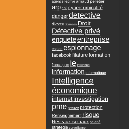
arnaud pelletier
agence leprivé
arp
cybercriminalité
cnil
detective
danger
Droit
divorce
données
Détective privé
entreprise
enquete
espionnage
espion
formation
facebook
filature
ie
france
gsm
influence
information
informatique
Intelligence
économique
internet
investigation
pme
protection
preuve
risque
Renseignement
Réseaux sociaux
salarié
strategie
surveillance