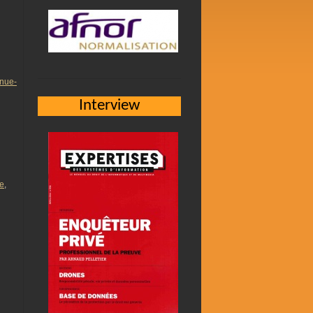
a
enue-
Interview
ie
,