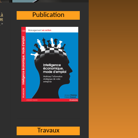
Publication
 à
ge
…
»
s
l
Travaux