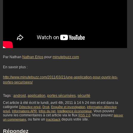
Par Nathan
Nathan Erlos
pour
minutebuzz.com
En savoir plus :
http://www.minutebuzz.com/2011/03/21/une-application-pour-ouvrir-les-
portes-securisees/
Tags :
android
,
application
,
portes sécurisées
,
sécurité
Cet article à été écrit le lundi, avril 4th, 2011 à 14 h 24 min et est dans la
catégorie
,
,
,
Détective privé
Droit
Enquête et investigation
information détective
,
,
,
. Vous pouvez
privé
Informations APR
Infos du net
Intelligence économique
suivre les commentaires à cet article via le flux
. Vous pouvez
RSS 2.0
laisser
, ou faire un
depuis votre site.
un commentaire
trackback
Répondez