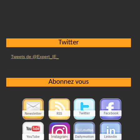
Twitter
Tweets de @Expert_IE_
Abonnez vous