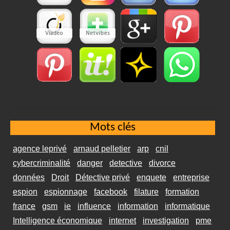
Mots clés
agence leprivé
arnaud pelletier
arp
cnil
cybercriminalité
danger
detective
divorce
données
Droit
Détective privé
enquete
entreprise
espion
espionnage
facebook
filature
formation
france
gsm
ie
influence
information
informatique
Intelligence économique
internet
investigation
pme