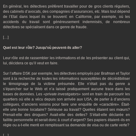
En général, les détectives préfèrent travailler pour de gros clients réguliers,
des cabinets d’avocats, des compagnies d’assurances, etc. Mais tout dépend
de l’Etat dans lequel ils se trouvent: en Californie, par exemple, où les
accidents du travail sont généreusement indemnisés, de nombreux
détectives se spécialisent dans ce genre de fraude.
[…]
Quel est leur rôle? Jusqu’où peuvent-ils aller?
Leur rôle est de rassembler les informations et de les présenter au client qui,
lui, décidera ce qu’il veut en faire.
Sur l’affaire DSK par exemple, les détectives employés par Brafman et Taylor
sont à la recherche de toutes les informations susceptibles de décrédibiliser
le témoignage de la victime présumée. Elle n’était pas du genre a
s’épancher sur le Web et n’a laissé pratiquement aucune trace dans les
bases de données. Les
«private investigators»
sont en train de parcourir les
quartiers où elle a vécu depuis son arrivée aux USA, de parler à d’anciens
collègues, d’anciens voisins pour faire une enquête de «caractère». Était-
elle une bonne locataire? Sérieuse au travail? Quelles étaient ses mœurs?
Prenait-elle des drogues? Avait-elle des dettes? S’était-elle déclarée en
faillite personnelle et serait donc à court d’argent? Ses papiers étaient–ils en
règle ou a-t-elle menti en remplissant sa demande de visa ou de carte verte?
[…]