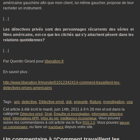
américaine gauchère afin que mon client, lui même gaucher, propose de leur
racheter un instrument.
[…]
Les détectives privés sont des personnages récurrents des séries et
films américains, est-ce que les clichés qui s’y attachent pèsent dans les
relations quotidiennes?
[…]
Par Quentin Girard pour
liberation.fr
En savoir plus :
http://www.liberation.fr/monde/01012342414-comment-travaillent-les-
detectives-prives-americains
Tags :
arp
,
detective
,
Détective privé
,
dsk
,
enquete
,
filature
,
investigation
,
usa
Cet article à été écrit le mardi, juin 14th, 2011 à 9 h 28 min et est dans la
catégorie
,
,
,
Détective privé
Droit
Enquête et investigation
information détective
,
,
,
. Vous pouvez
privé
Informations APR
Infos du net
Intelligence économique
suivre les commentaires à cet article via le flux
. Vous pouvez
RSS 2.0
laisser
, ou faire un
depuis votre site.
un commentaire
trackback
Un commentaire à “Comment travaillent les