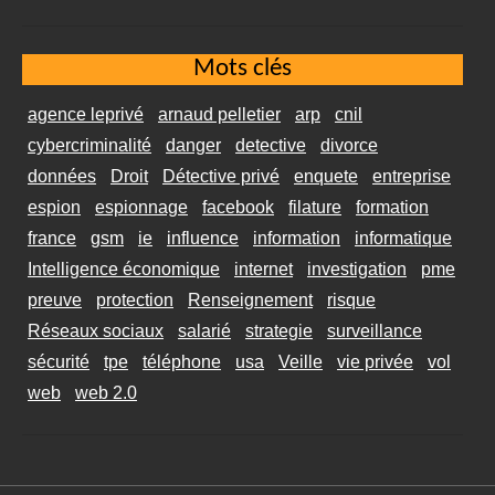
Mots clés
agence leprivé
arnaud pelletier
arp
cnil
cybercriminalité
danger
detective
divorce
données
Droit
Détective privé
enquete
entreprise
espion
espionnage
facebook
filature
formation
france
gsm
ie
influence
information
informatique
Intelligence économique
internet
investigation
pme
preuve
protection
Renseignement
risque
Réseaux sociaux
salarié
strategie
surveillance
sécurité
tpe
téléphone
usa
Veille
vie privée
vol
web
web 2.0