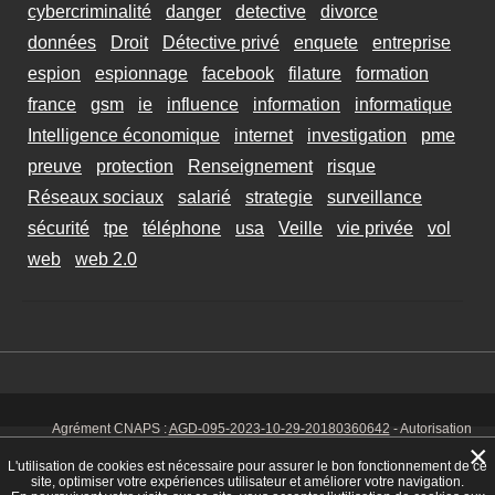
cybercriminalité
danger
detective
divorce
données
Droit
Détective privé
enquete
entreprise
espion
espionnage
facebook
filature
formation
france
gsm
ie
influence
information
informatique
Intelligence économique
internet
investigation
pme
preuve
protection
Renseignement
risque
Réseaux sociaux
salarié
strategie
surveillance
sécurité
tpe
téléphone
usa
Veille
vie privée
vol
web
web 2.0
Agrément CNAPS :
AGD-095-2023-10-29-20180360642
- Autorisation
d’exercer CNAPS :
AUT-095-2113-01-07-20140365170
- SIRET 449 086
×
925 00038 - Code NAF 8030 Z -
Mentions Légales
-
Cookies
Tél. : 06 14
L'utilisation de cookies est nécessaire pour assurer le bon fonctionnement de ce
01 75 32
site, optimiser votre expériences utilisateur et améliorer votre navigation.