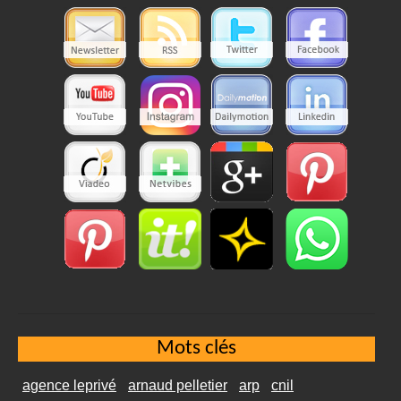
Mots clés
agence leprivé
arnaud pelletier
arp
cnil