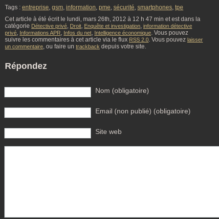
Tags :
entreprise
,
gsm
,
information
,
pme
,
sécurité
,
smartphones
,
tpe
Cet article à été écrit le lundi, mars 26th, 2012 à 12 h 47 min et est dans la
catégorie
,
,
,
Détective privé
Droit
Enquête et investigation
information détective
,
,
,
. Vous pouvez
privé
Informations APR
Infos du net
Intelligence économique
suivre les commentaires à cet article via le flux
. Vous pouvez
RSS 2.0
laisser
, ou faire un
depuis votre site.
un commentaire
trackback
Répondez
Nom (obligatoire)
Email (non publié) (obligatoire)
Site web