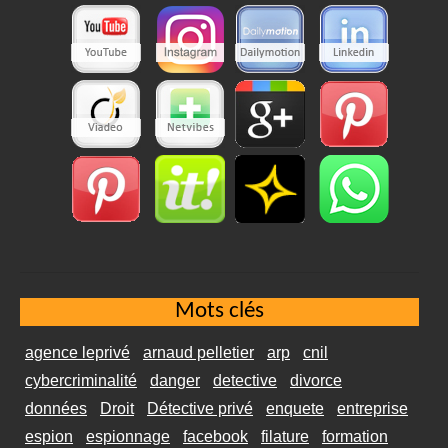
Mots clés
agence leprivé
arnaud pelletier
arp
cnil
cybercriminalité
danger
detective
divorce
données
Droit
Détective privé
enquete
entreprise
espion
espionnage
facebook
filature
formation