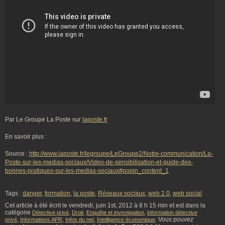
Par Le Groupe La Poste sur
laposte.fr
En savoir plus :
Source :
http://www.laposte.fr/legroupe/LeGroupe2/Notre-communication/La-
Poste-sur-les-medias-sociaux/Video-de-sensibilisation-et-guide-des-
bonnes-pratiques-sur-les-medias-sociaux#popin_content_1
Tags :
danger
,
formation
,
la poste
,
Réseaux sociaux
,
web 2.0
,
web social
Cet article à été écrit le vendredi, juin 1st, 2012 à 8 h 15 min et est dans la
catégorie
,
,
,
Détective privé
Droit
Enquête et investigation
information détective
,
,
,
. Vous pouvez
privé
Informations APR
Infos du net
Intelligence économique