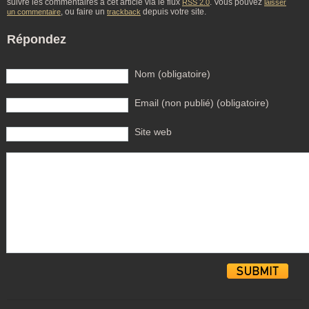
suivre les commentaires à cet article via le flux
. Vous pouvez
RSS 2.0
laisser
, ou faire un
depuis votre site.
un commentaire
trackback
Répondez
Nom (obligatoire)
Email (non publié) (obligatoire)
Site web
Alternative: