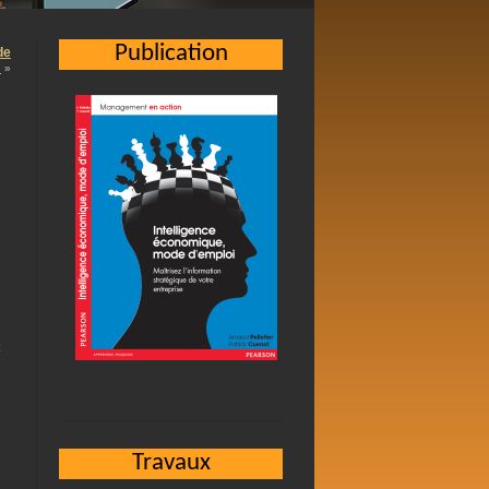
Publication
de
…
»
Travaux