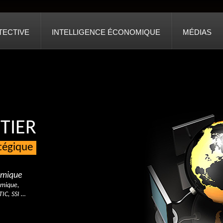
TECTIVE
INTELLIGENCE ÉCONOMIQUE
MÉDIAS
TIER
atégique
nomique
omique,
TIC, SSI …