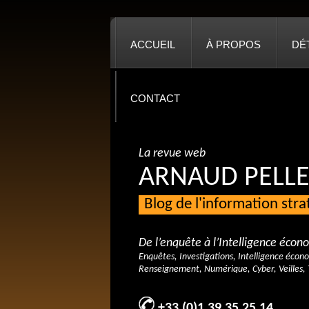
ACCUEIL
À PROPOS
DÉ
CONTACT
La revue web
ARNAUD PELLE
Blog de l'information str
De l’enquête à l’Intelligence éco
Enquêtes, Investigations, Intelligence écon
Renseignement, Numérique, Cyber, Veilles, 
+33 (0)1 39 35 25 14