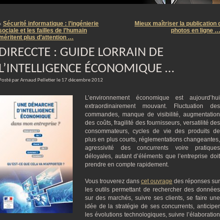
m
Sécurité informatique : l’ingénierie
Mieux maîtriser la publication 
«
sociale et les failles de l’humain
photos en ligne 
méritent plus d’attention …
DIRECCTE : GUIDE LORRAIN DE
L’INTELLIGENCE ÉCONOMIQUE …
Posté par Arnaud Pelletier le 17 décembre 2012
L’environnement économique est aujourd’hui
extraordinairement mouvant. Fluctuation des
commandes, manque de visibilité, augmentation
des coûts, fragilité des fournisseurs, versatilité des
consommateurs, cycles de vie des produits de
plus en plus courts, réglementations changeantes,
agressivité des concurrents voire pratiques
déloyales, autant d’éléments que l’entreprise doit
prendre en compte rapidement.
Vous trouverez dans
cet ouvrage
des réponses sur
les outils permettant de rechercher des données
sur des marchés, suivre ses clients, se faire une
idée de la stratégie de ses concurrents, anticiper
les évolutions technologiques, suivre l’élaboration