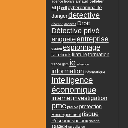
arnaud pelletier
agence leprivé
arp
cybercriminalité
cnil
detective
danger
Droit
divorce
données
Détective privé
entreprise
enquete
espionnage
espion
formation
facebook
filature
ie
france
gsm
influence
information
informatique
Intelligence
économique
internet
investigation
pme
protection
preuve
risque
Renseignement
Réseaux sociaux
salarié
strategie
surveillance