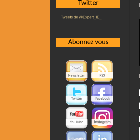
Twitter
Tweets de @Expert_IE_
Abonnez vous