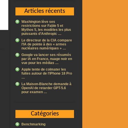
Articles récents
Washington lève ses
restrictions sur Fable 5 et
Mythos 5, les modèles les plus
puissants d’Anthropic …
Le directeur de la CIA compare
l’IA de pointe à des « armes
nucléaires numériques » …
Google va lancer ses résumés
par IA en France, nuage noir en
vue pour les médias …
Apple tente de colmater les
fuites autour de l’iPhone 18 Pro
…
La Maison-Blanche demande à
OpenAI de retarder GPT-5.6
pour examen …
Catégories
Benchmarking