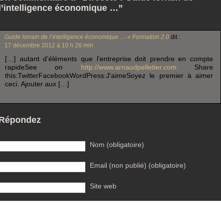
l’intelligence économique …”
Guide lorrain de l’intelligence économique … « Formation 2.0
dit :
17 décembre 2012 à 10 h 26 min
[…] autant d’éléments que l’entreprise doit prendre en compte
rapideSee on
http://www.arnaudpelletier.com
Share
this:TwitterFacebookWordPress:J'aimeSoyez le premier à aimer
ceci. Ajouter aux […]
Répondez
Nom (obligatoire)
Email (non publié) (obligatoire)
Site web