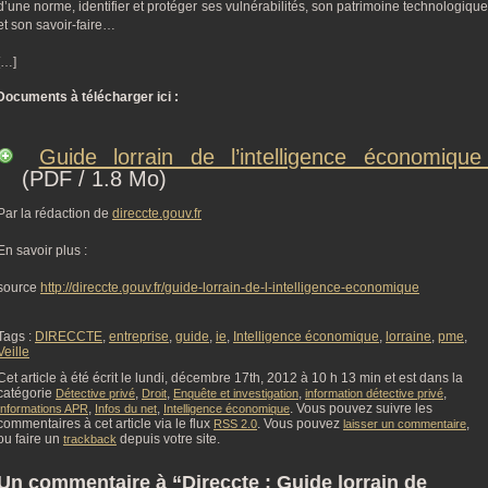
d’une norme, identifier et protéger ses vulnérabilités, son patrimoine technologique
et son savoir-faire…
[…]
Documents à télécharger ici :
Guide lorrain de l’intelligence économiqu
(PDF / 1.8 Mo)
Par la rédaction de
direccte.gouv.fr
En savoir plus :
source
http://direccte.gouv.fr/guide-lorrain-de-l-intelligence-economique
Tags :
DIRECCTE
,
entreprise
,
guide
,
ie
,
Intelligence économique
,
lorraine
,
pme
,
Veille
Cet article à été écrit le lundi, décembre 17th, 2012 à 10 h 13 min et est dans la
catégorie
,
,
,
,
Détective privé
Droit
Enquête et investigation
information détective privé
,
,
. Vous pouvez suivre les
Informations APR
Infos du net
Intelligence économique
commentaires à cet article via le flux
. Vous pouvez
,
RSS 2.0
laisser un commentaire
ou faire un
depuis votre site.
trackback
Un commentaire à “Direccte : Guide lorrain de