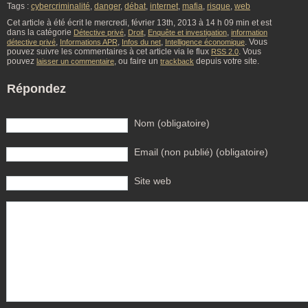
Tags :
cybercriminalité
,
danger
,
débat
,
internet
,
mafia
,
risque
,
web
Cet article à été écrit le mercredi, février 13th, 2013 à 14 h 09 min et est
dans la catégorie
,
,
,
Détective privé
Droit
Enquête et investigation
information
,
,
,
. Vous
détective privé
Informations APR
Infos du net
Intelligence économique
pouvez suivre les commentaires à cet article via le flux
. Vous
RSS 2.0
pouvez
, ou faire un
depuis votre site.
laisser un commentaire
trackback
Répondez
Nom (obligatoire)
Email (non publié) (obligatoire)
Site web