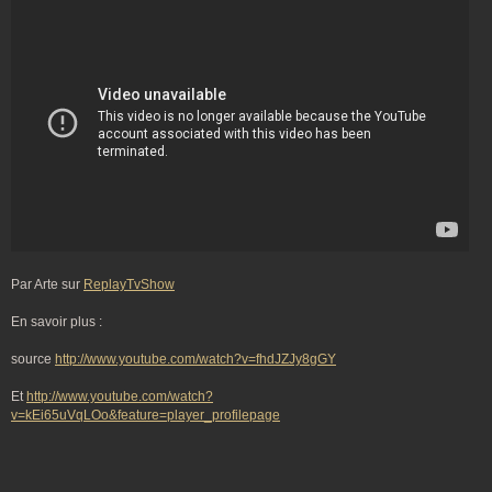
Par Arte sur
ReplayTvShow
En savoir plus :
source
http://www.youtube.com/watch?v=fhdJZJy8gGY
Et
http://www.youtube.com/watch?
v=kEi65uVqLOo&feature=player_profilepage