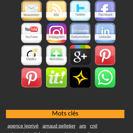
Mots clés
agence leprivé
arnaud pelletier
arp
cnil