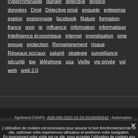
cybercriminalité
danger
detective
divorce
données
Droit
Détective privé
enquete
entreprise
espion
espionnage
facebook
filature
formation
france
gsm
ie
influence
information
informatique
Intelligence économique
internet
investigation
pme
preuve
protection
Renseignement
risque
Réseaux sociaux
salarié
strategie
surveillance
sécurité
tpe
téléphone
usa
Veille
vie privée
vol
web
web 2.0
Agrément CNAPS :
AGD-095-2023-10-29-20180360642
- Autorisation
d’exercer CNAPS :
AUT-095-2113-01-07-20140365170
- SIRET 449 086
×
925 00038 - Code NAF 8030 Z -
Mentions Légales
-
Cookies
Tél. : 06 14
L'utilisation de cookies est nécessaire pour assurer le bon fonctionnement de ce
01 75 32
site, optimiser votre expériences utilisateur et améliorer votre navigation.
En poursuivant votre visite sur ce site, vous accepter l’utilisation de cookies aux