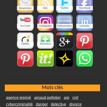
Mots clés
agence leprivé
arnaud pelletier
arp
cnil
cybercriminalité
danger
detective
divorce