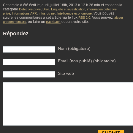
Cet article à été écrit le jeudi, juillet 18th, 2013 à 12 h 26 min et est dans la
catégorie
,
,
,
Détective privé
Droit
Enquête et investigation
information détective
,
,
,
. Vous pouvez
privé
Informations APR
Infos du net
Intelligence économique
suivre les commentaires à cet article via le flux
. Vous pouvez
RSS 2.0
laisser
, ou faire un
depuis votre site.
un commentaire
trackback
Répondez
Nom (obligatoire)
Email (non publié) (obligatoire)
Site web