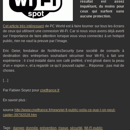
résultat est assez
inquiétant, du moins pour
ceux qui surfent sans
aucune protection.
Cet article très intéressant
de PC World est à faire tourner sur tous les écrans
de ceux qui utilisent une connexion Wi-Fi. Car si nous vous avons déjà averti
sur l’importance de faire attention lorsque vous vous connectez à un hotspot
public, rien ne vaut la preuve par l’image.
Eric Geier, fondateur de NoWiresSecurity (une société de conseils à
destination des entreprises souhaitant sécuriser leur Wi-Fi), a fait une
expérience : il s’est installé dans son café préféré, s’est glissé dans la peau
d’un « espion », et a regardé ce qu’il pouvait capter… Réponse : pas mal de
choses.
[…]
Par Fabien Soyez pour
cnetfrance.fr
En savoir plus :
source
http://www.cnetfrance.fr/news/wi-fi-public-voila-ce-que-l-on-peut-
capter-39792028.htm
Tags :
danger
,
donnée
,
prévention
,
risque
,
sécurité
,
Wi-Fi public