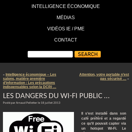
INTELLIGENCE ÉCONOMIQUE
MÉDIAS
VIDÉOS IE / PME
CONTACT
Intelligence économique – Les
Attention, votre portable n’est
«
salons, matière première
pas sécurisé …
»
d’information : Les précautions
indispensables selon la DCRI …
LES DANGERS DU WI-FI PUBLIC …
Posté par Arnaud Pelletier le 18 juillet 2013
Il s’est installé dans son
café préféré et a regardé
ce qu’il pouvait capter via
un hotspot Wi-Fi. Le