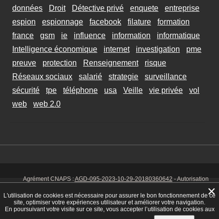
données
Droit
Détective privé
enquete
entreprise
espion
espionnage
facebook
filature
formation
france
gsm
ie
influence
information
informatique
Intelligence économique
internet
investigation
pme
preuve
protection
Renseignement
risque
Réseaux sociaux
salarié
strategie
surveillance
sécurité
tpe
téléphone
usa
Veille
vie privée
vol
web
web 2.0
Agrément CNAPS :
AGD-095-2023-10-29-20180360642
- Autorisation
d’exercer CNAPS :
AUT-095-2113-01-07-20140365170
- SIRET 449 086
×
925 00038 - Code NAF 8030 Z -
Mentions Légales
-
Cookies
Tél. : 06 14
L'utilisation de cookies est nécessaire pour assurer le bon fonctionnement de ce
01 75 32
site, optimiser votre expériences utilisateur et améliorer votre navigation.
En poursuivant votre visite sur ce site, vous accepter l’utilisation de cookies aux