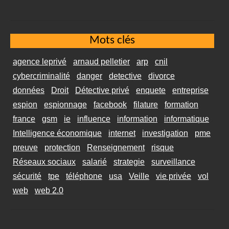
Mots clés
agence leprivé
arnaud pelletier
arp
cnil
cybercriminalité
danger
detective
divorce
données
Droit
Détective privé
enquete
entreprise
espion
espionnage
facebook
filature
formation
france
gsm
ie
influence
information
informatique
Intelligence économique
internet
investigation
pme
preuve
protection
Renseignement
risque
Réseaux sociaux
salarié
strategie
surveillance
sécurité
tpe
téléphone
usa
Veille
vie privée
vol
web
web 2.0