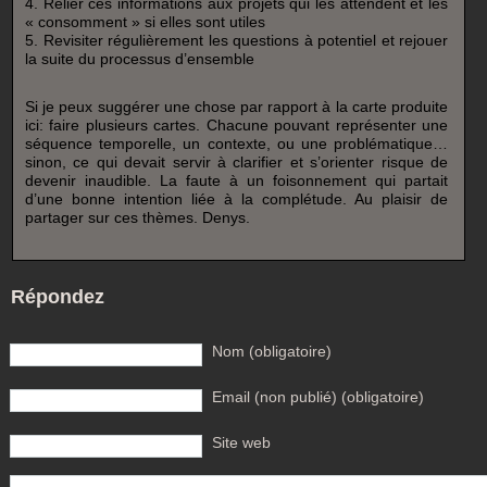
4. Relier ces informations aux projets qui les attendent et les
« consomment » si elles sont utiles
5. Revisiter régulièrement les questions à potentiel et rejouer
la suite du processus d’ensemble
Si je peux suggérer une chose par rapport à la carte produite
ici: faire plusieurs cartes. Chacune pouvant représenter une
séquence temporelle, un contexte, ou une problématique…
sinon, ce qui devait servir à clarifier et s’orienter risque de
devenir inaudible. La faute à un foisonnement qui partait
d’une bonne intention liée à la complétude. Au plaisir de
partager sur ces thèmes. Denys.
Répondez
Nom (obligatoire)
Email (non publié) (obligatoire)
Site web