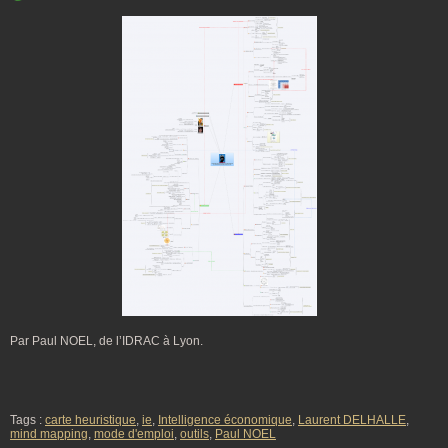
Par Paul NOEL, de l’IDRAC à Lyon.
Tags :
carte heuristique
,
ie
,
Intelligence économique
,
Laurent DELHALLE
,
mind mapping
,
mode d'emploi
,
outils
,
Paul NOEL