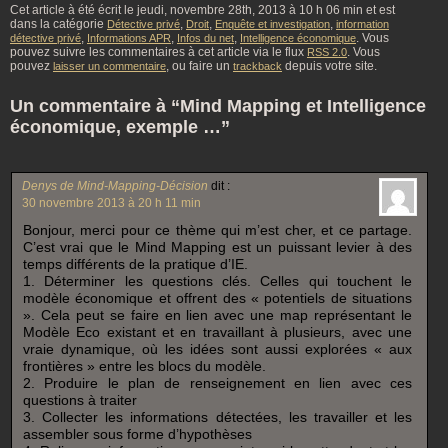
Cet article à été écrit le jeudi, novembre 28th, 2013 à 10 h 06 min et est
dans la catégorie
,
,
,
Détective privé
Droit
Enquête et investigation
information
,
,
,
. Vous
détective privé
Informations APR
Infos du net
Intelligence économique
pouvez suivre les commentaires à cet article via le flux
. Vous
RSS 2.0
pouvez
, ou faire un
depuis votre site.
laisser un commentaire
trackback
Un commentaire à “Mind Mapping et Intelligence
économique, exemple …”
Denys de Mind-Mapping-Décision
dit :
30 novembre 2013 à 20 h 11 min
Bonjour, merci pour ce thème qui m’est cher, et ce partage.
C’est vrai que le Mind Mapping est un puissant levier à des
temps différents de la pratique d’IE.
1. Déterminer les questions clés. Celles qui touchent le
modèle économique et offrent des « potentiels de situations
». Cela peut se faire en lien avec une map représentant le
Modèle Eco existant et en travaillant à plusieurs, avec une
vraie dynamique, où les idées sont aussi explorées « aux
frontières » entre les blocs du modèle.
2. Produire le plan de renseignement en lien avec ces
questions à traiter
3. Collecter les informations détectées, les travailler et les
assembler sous forme d’hypothèses