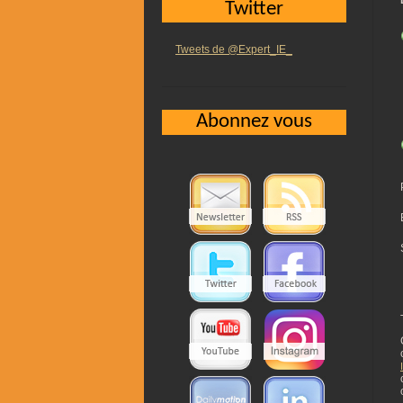
Twitter
Tweets de @Expert_IE_
Abonnez vous