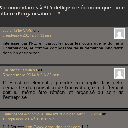
3 commentaires à “L’intelligence économique : une
affaire d’organisation …”
Laurent BERNARD
dit :
5 septembre 2014 à 6 h 32 min
intéressé par l’I-E, en particulier pour les cours que je donne à
l’international, et comme composante de la démarche innovation
dans les entreprises
Laurent BERNARD
dit :
5 septembre 2014 à 6 h 35 min
L’I-E est un élément à prendre en compte dans cette
démarche d’organisation de l’innovation, et cet élément
doit lui même être réfléchi et organisé au sein de
l’entreprise
L’intelligence économique : une affaire d’organisation … | Sivva
dit :
12 septembre 2014 à 11 h 37 min
[…] Source:
http://www.arnaudpelletier.com
[…]