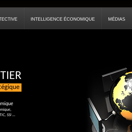
TECTIVE
INTELLIGENCE ÉCONOMIQUE
MÉDIAS
TIER
atégique
nomique
omique,
TIC, SSI …