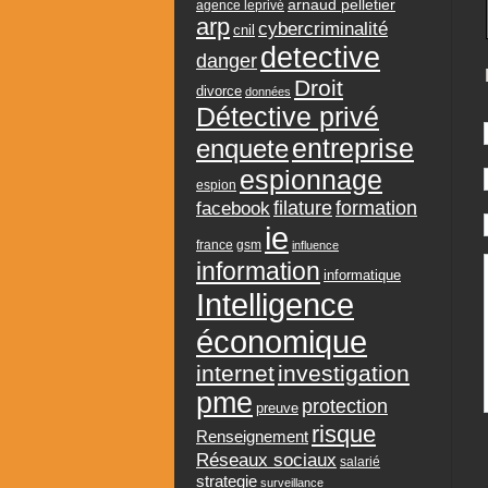
arnaud pelletier
agence leprivé
arp
cybercriminalité
cnil
detective
danger
Droit
divorce
données
Détective privé
entreprise
enquete
espionnage
espion
formation
facebook
filature
ie
france
gsm
influence
information
informatique
Intelligence
économique
internet
investigation
pme
protection
preuve
risque
Renseignement
Réseaux sociaux
salarié
strategie
surveillance