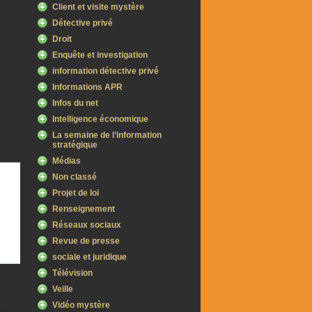
Client et visite mystère
Détective privé
Droit
Enquête et investigation
information détective privé
Informations APR
Infos du net
Intelligence économique
La semaine de l’information
stratégique
Médias
Non classé
Projet de loi
Renseignement
Réseaux sociaux
Revue de presse
sociale et juridique
Télévision
Veille
Vidéo mystère