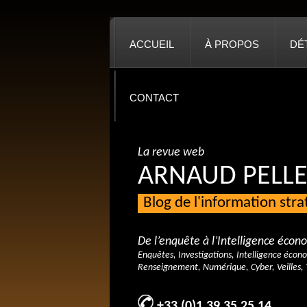
ACCUEIL
À PROPOS
DÉ
CONTACT
La revue web
ARNAUD PELLE
Blog de l'information str
De l’enquête à l’Intelligence éco
Enquêtes, Investigations, Intelligence écon
Renseignement, Numérique, Cyber, Veilles, 
+33 (0)1 39 35 25 14