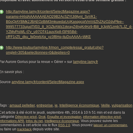
Disponible ici avec abonnement ou version d’essai d’une semaine gratuite :
http://lamyline.lamy.fr/content/SelectMagazine.aspx?
params=H4sIAAAAAAAEAO29B2AcSZYlJi9tynt_SvVK1-
B0oQiAYBMk2JBAEOzBiM3mkuwdaUcjKasqgcplVmVdZhZAzO2dvPfee–
999577733ujudTif33_8_XGZkAWz2zkrayZ4hgKrIHz9-fB8_IrJpW1zmb7LJZ_d-
YZMvPisWL-t7v_u97OT41auvXp8-f3P85Bd-
cfFF1rZ5_dku_fq0mrbXq_yz3f8Hq-ituDoAAAA=WKE
http://www.toutsurlamyline.fr/mon_compte/essai_gratuit.php?
onglet=305&selectionnes=0&deplies=0
Par Aurore Gorius pour la revue « Gérer » sur
lamyline.lamy.fr
En savoir plus :
Source
amyline.lamy.fr/content/SelectMagazine.aspx
Tags :
arnaud pelletier
,
entreprise
,
ie
,
Intelligence économique
,
Veille
,
vulgarisation
Cet article à été écrit le jeudi, septembre 4th, 2014 à 10 h 51 min et est dans la
catégorie
,
,
,
,
Détective privé
Droit
Enquête et investigation
information détective privé
,
,
. Vous pouvez suivre les
Informations APR
Infos du net
Intelligence économique
commentaires à cet article via le flux
. Vous pouvez
,
RSS 2.0
laisser un commentaire
ou faire un
depuis votre site.
trackback