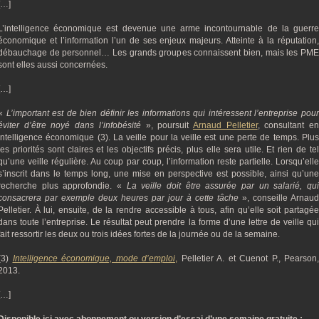
[…]
L’intelligence économique est devenue une arme incontournable de la guerre
économique et l’information l’un de ses enjeux majeurs. Atteinte à la réputation,
débauchage de personnel… Les grands groupes connaissent bien, mais les PME
sont elles aussi concernées.
[…]
«
L’important est de bien définir les informations qui intéressent l’entreprise pou
éviter d’être noyé dans l’infobésité
», poursuit
Arnaud Pelletier
, consultant e
intelligence économique (3). La veille pour la veille est une perte de temps. Plus
les priorités sont claires et les objectifs précis, plus elle sera utile. Et rien de tel
qu’une veille régulière. Au coup par coup, l’information reste partielle. Lorsqu’elle
s’inscrit dans le temps long, une mise en perspective est possible, ainsi qu’une
recherche plus approfondie. «
La veille doit être assurée par un salarié, qu
consacrera par exemple deux heures par jour à cette tâche
», conseille Arnaud
Pelletier. À lui, ensuite, de la rendre accessible à tous, afin qu’elle soit partagée
dans toute l’entreprise. Le résultat peut prendre la forme d’une lettre de veille qui
fait ressortir les deux ou trois idées fortes de la journée ou de la semaine.
(3)
Intelligence économique, mode d’emploi
,
Pelletier A. et Cuenot P., Pearson,
2013.
[…]