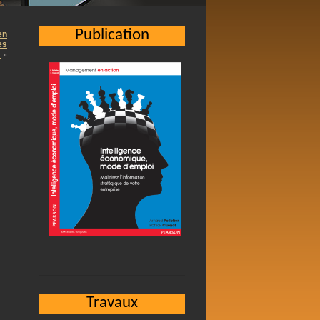
Publication
en
es
…
»
Travaux