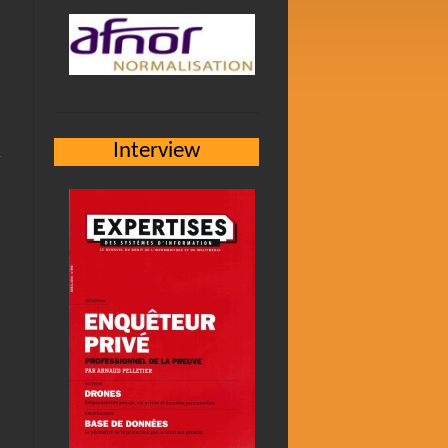
Interview
r
n
i