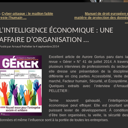
m
Cyber-attaque : le maillon faible
Manuel de droit européen 
«
reste l’humain …
matière de protection des donné
L’INTELLIGENCE ÉCONOMIQUE : UNE
AFFAIRE D’ORGANISATION …
Posté par Arnaud Pelletier le 4 septembre 2014
Excellent article de Aurore Gorius paru dans la
revue « Gérer » N° 41 de juillet 2014. A travers
plusieurs interviews de professionnels du secteur
elle dresse une présentation de la discipline
différente en cinq parties. Accessibilité, Veille de
marché, Facteur humain, Sécurité, et Écosystème.
Quelques extraits avec l’interview d’Arnaud
PELLETIER :
Terme souvent galvaudé, l’intelligence
économique peut effrayer. Elle est pourtant un
puissant levier de développement. À condition
d’être bien organisées, la veille, la sécurité des
données et même l’influence sont à la portée de toutes les entreprises.