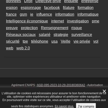
données
Droit
Détective privé
enquete
entreprise
espion
espionnage
facebook
filature
formation
france
gsm
ie
influence
information
informatique
Intelligence économique
internet
investigation
pme
preuve
protection
Renseignement
risque
Réseaux sociaux
salarié
strategie
surveillance
sécurité
tpe
téléphone
usa
Veille
vie privée
vol
web
web 2.0
Agrément CNAPS :
AGD-095-2023-10-29-20180360642
- Autorisation
d’exercer CNAPS :
AUT-095-2113-01-07-20140365170
- SIRET 449 086
×
925 00038 - Code NAF 8030 Z -
Mentions Légales
-
Cookies
Tél. : 06 14
L'utilisation de cookies est nécessaire pour assurer le bon fonctionnement de ce
01 75 32
site, optimiser votre expériences utilisateur et améliorer votre navigation.
En poursuivant votre visite sur ce site, vous accepter l’utilisation de cookies aux
seuls fins statistiques anonymes.
En savoir plus.
J'ai compris