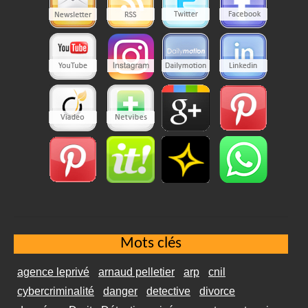
Mots clés
agence leprivé
arnaud pelletier
arp
cnil
cybercriminalité
danger
detective
divorce