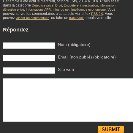
Cet article à été écrit le mercredi, octobre 15th, 2014 à 10 h 37 min et est
dans la catégorie
,
,
,
Détective privé
Droit
Enquête et investigation
information
,
,
,
. Vous
détective privé
Informations APR
Infos du net
Intelligence économique
pouvez suivre les commentaires à cet article via le flux
. Vous
RSS 2.0
pouvez
, ou faire un
depuis votre site.
laisser un commentaire
trackback
Répondez
Nom (obligatoire)
Email (non publié) (obligatoire)
Site web