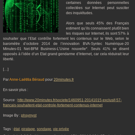
certaines données personnelles
collectées sur Internet peut susciter
des inquiétudes.
Alors que seuls 45% des Français
estiment qu’ils connaissent plutôt bien
les risques sur Internet, ils sont 57% à
souhaiter que l’Etat contrôle fortement les contenus sur le Web, selon le
baromètre d’octobre 2014 de l’innovation BVA-Syntec Numérique-20
Minutes-01 Net-BFM Business-L’Usine nouvelle*. Seuls 41% se disent
opposés à l’idée d’un Etat grand gendarme d’Internet, car cela réduirait leur
liberté.
[…]
Par
Anne-Laëtitia Béraud
pour
20minutes.fr
En savoir plus :
Source :
http://www.20minutes.fr/societe/1460951-20141015-exclusif-57-
francais-souhaitent-etat-controle-fortement-contenus-internet
Image By :
phsymyst
Tags :
état
,
piratage
,
sondage
,
vie privée