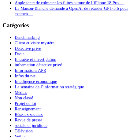
Apple tente de colmater les fuites autour de l’iPhone 18 Pro …
La Maison-Blanche demande à OpenAI de retarder GPT-5.6 pour
examen …
Catégories
Benchmarking
Client et visite mystère
Détective privé
Droit
Enquête et investigation
information détective privé
Informations APR
Infos du net
Intelligence économique
La semaine de l’information stratégique
Médias
Non classé
Projet de loi
Renseignement
Réseaux sociaux
Revue de presse
sociale et juridique
Télévision
Veille