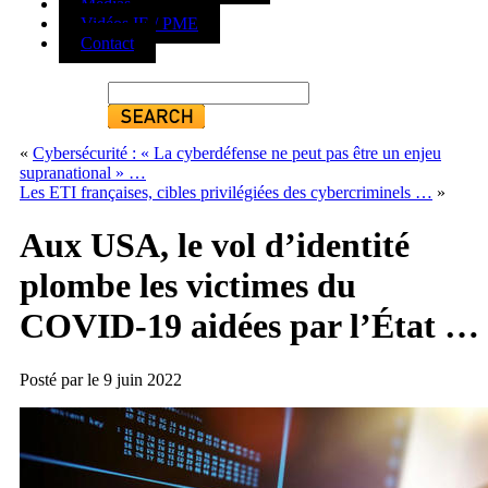
Médias
Vidéos IE / PME
Contact
«
Cybersécurité : « La cyberdéfense ne peut pas être un enjeu
supranational » …
Les ETI françaises, cibles privilégiées des cybercriminels …
»
Aux USA, le vol d’identité
plombe les victimes du
COVID-19 aidées par l’État …
Posté par le 9 juin 2022