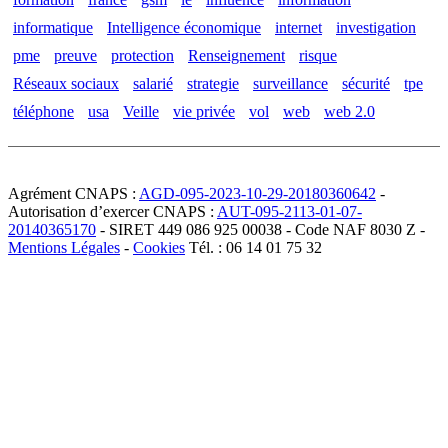
informatique
Intelligence économique
internet
investigation
pme
preuve
protection
Renseignement
risque
Réseaux sociaux
salarié
strategie
surveillance
sécurité
tpe
téléphone
usa
Veille
vie privée
vol
web
web 2.0
Agrément CNAPS :
AGD-095-2023-10-29-20180360642
-
Autorisation d’exercer CNAPS :
AUT-095-2113-01-07-
20140365170
- SIRET 449 086 925 00038 - Code NAF 8030 Z -
Mentions Légales
-
Cookies
Tél. : 06 14 01 75 32