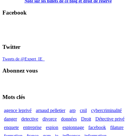
Note sur les billets de ce blog et droit de réserve
Facebook
Twitter
Tweets de @Expert_IE_
Abonnez vous
Mots clés
agence leprivé
arnaud pelletier
arp
cnil
cybercriminalité
danger
detective
divorce
données
Droit
Détective privé
enquete
entreprise
espion
espionnage
facebook
filature
formation
france
gsm
ie
influence
information