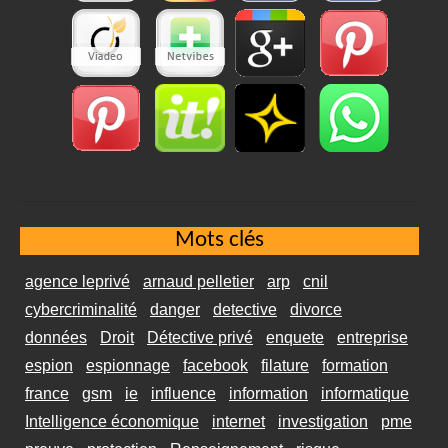
Mots clés
agence leprivé
arnaud pelletier
arp
cnil
cybercriminalité
danger
detective
divorce
données
Droit
Détective privé
enquete
entreprise
espion
espionnage
facebook
filature
formation
france
gsm
ie
influence
information
informatique
Intelligence économique
internet
investigation
pme