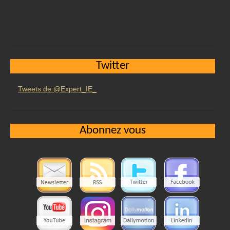
Twitter
Tweets de @Expert_IE_
Abonnez vous