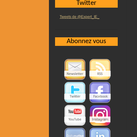
Twitter
Tweets de @Expert_IE_
Abonnez vous