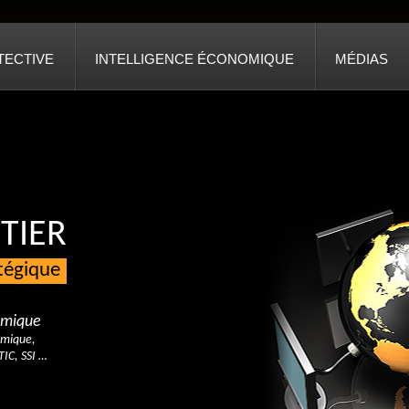
TECTIVE
INTELLIGENCE ÉCONOMIQUE
MÉDIAS
TIER
atégique
nomique
omique,
TIC, SSI …