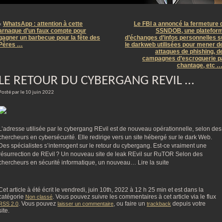
m
WhatsApp : attention à cette
Le FBI a annoncé la fermeture 
«
arnaque d’un faux compte pour
SSNDOB, une platefor
gagner un barbecue pour la fête des
d’échanges d’infos personnelles s
Pères …
le darkweb utilisées pour mener d
attaques de phishing, d
campagnes d’escroquerie p
chantage, etc 
LE RETOUR DU CYBERGANG REVIL …
Posté par le 10 juin 2022
L’adresse utilisée par le cybergang REvil est de nouveau opérationnelle, selon des
chercheurs en cybersécurité. Elle redirige vers un site hébergé sur le dark Web.
Des spécialistes s’interrogent sur le retour du cybergang. Est-ce vraiment une
résurrection de REvil ? Un nouveau site de leak REvil sur RuTOR Selon des
chercheurs en sécurité informatique, un nouveau… Lire la suite
Cet article à été écrit le vendredi, juin 10th, 2022 à 12 h 25 min et est dans la
catégorie
. Vous pouvez suivre les commentaires à cet article via le flux
Non classé
. Vous pouvez
, ou faire un
depuis votre
RSS 2.0
laisser un commentaire
trackback
site.