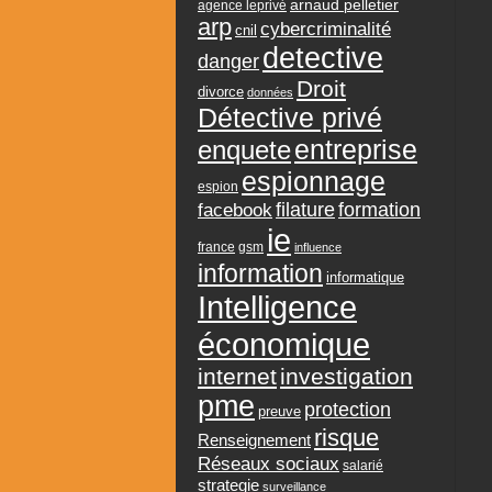
arnaud pelletier
agence leprivé
arp
cybercriminalité
cnil
detective
danger
Droit
divorce
données
Détective privé
entreprise
enquete
espionnage
espion
formation
facebook
filature
ie
france
gsm
influence
information
informatique
Intelligence
économique
internet
investigation
pme
protection
preuve
risque
Renseignement
Réseaux sociaux
salarié
strategie
surveillance