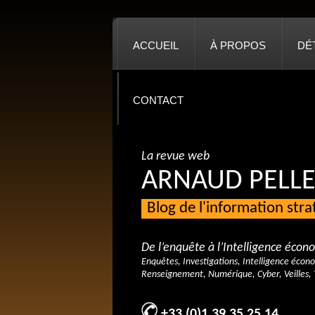
ACCUEIL
À PROPOS
DÉ
CONTACT
La revue web
ARNAUD PELLE
Blog de l'information str
De l’enquête à l’Intelligence éco
Enquêtes, Investigations, Intelligence écon
Renseignement, Numérique, Cyber, Veilles, 
+33 (0)1 39 35 25 14