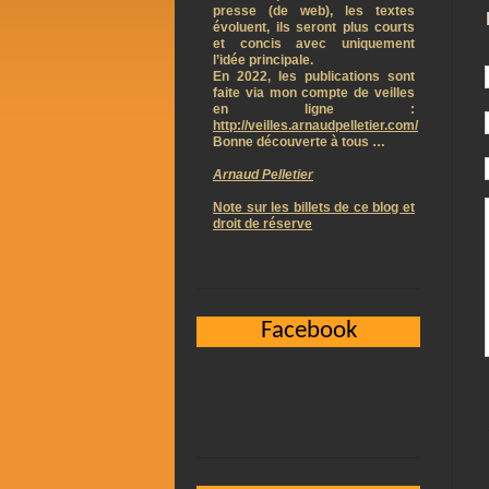
presse (de web), les textes
évoluent, ils seront plus courts
et concis avec uniquement
l’idée principale.
En 2022, les publications sont
faite via mon compte de veilles
en ligne :
http://veilles.arnaudpelletier.com/
Bonne découverte à tous …
Arnaud Pelletier
Note sur les billets de ce blog et
droit de réserve
Facebook