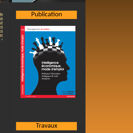
Publication
de
me
ur
es
es
ar
…
»
Travaux