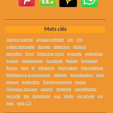
Mots clés
agence leprivé
arnaud pelletier
arp
cnil
cybercriminalité
danger
detective
divorce
données
Droit
Détective privé
enquete
entreprise
espion
espionnage
facebook
filature
formation
france
gsm
ie
influence
information
informatique
Intelligence économique
internet
investigation
pme
preuve
protection
Renseignement
risque
Réseaux sociaux
salarié
strategie
surveillance
sécurité
tpe
téléphone
usa
Veille
vie privée
vol
web
web 2.0