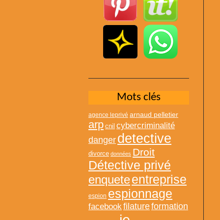
Mots clés
arnaud pelletier
agence leprivé
arp
cybercriminalité
cnil
detective
danger
Droit
divorce
données
Détective privé
entreprise
enquete
espionnage
espion
formation
facebook
filature
ie