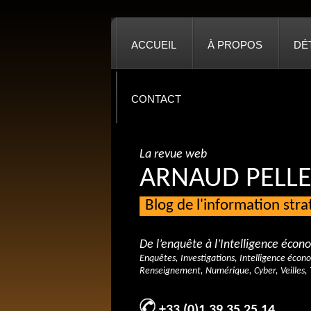
ACCUEIL
À PROPOS
DÉ
CONTACT
La revue web
ARNAUD PELLE
Blog de l'information str
De l’enquête à l’Intelligence éco
Enquêtes, Investigations, Intelligence écon
Renseignement, Numérique, Cyber, Veilles, 
+33 (0)1 39 35 25 14