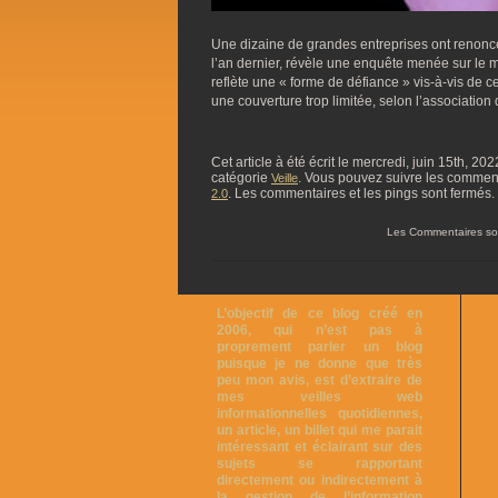
Une dizaine de grandes entreprises ont renon
l’an dernier, révèle une enquête menée sur le
reflète une « forme de défiance » vis-à-vis de 
une couverture trop limitée, selon l’associatio
Cet article à été écrit le mercredi, juin 15th, 20
catégorie
. Vous pouvez suivre les commentai
Veille
. Les commentaires et les pings sont fermés.
2.0
Les Commentaires so
L’objectif de ce blog créé en
2006, qui n’est pas à
proprement parler un blog
puisque je ne donne que très
peu mon avis, est d’extraire de
mes veilles web
informationnelles quotidiennes,
un article, un billet qui me parait
intéressant et éclairant sur des
sujets se rapportant
directement ou indirectement à
la gestion de l’information