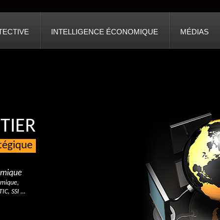
TECTIVE
INTELLIGENCE ÉCONOMIQUE
MÉDIAS
TIER
atégique
nomique
omique,
TIC, SSI …