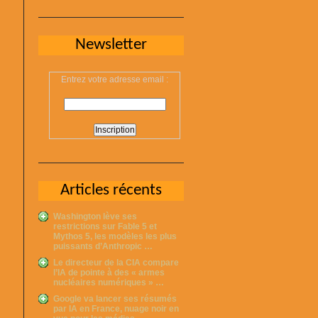
Newsletter
Entrez votre adresse email :
Articles récents
Washington lève ses
restrictions sur Fable 5 et
Mythos 5, les modèles les plus
puissants d’Anthropic …
Le directeur de la CIA compare
l’IA de pointe à des « armes
nucléaires numériques » …
Google va lancer ses résumés
par IA en France, nuage noir en