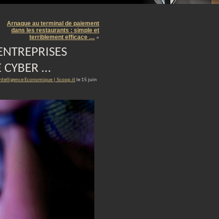
m
Arnaque au terminal de paiement
dans les restaurants : simple et
terriblement efficace …
»
ENTREPRISES
 CYBER …
Intelligence Economique | Scoop.it
le 15 juin