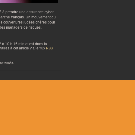
cé à prendre une assurance cyber
 marché français. Un mouvement qui
ces couvertures jugées chères pour
n des managers de risques.
22 à 10 h 15 min et est dans la
res à cet article via le flux
RSS
nt fermés.