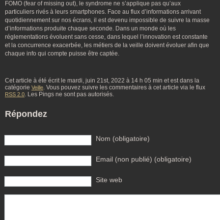
FOMO (fear of missing out), le syndrome ne s’applique pas qu’aux
particuliers rivés à leurs smartphones. Face au flux d’informations arrivant
quotidiennement sur nos écrans, il est devenu impossible de suivre la masse
d’informations produite chaque seconde. Dans un monde où les
réglementations évoluent sans cesse, dans lequel l’innovation est constante
et la concurrence exacerbée, les métiers de la veille doivent évoluer afin que
chaque info qui compte puisse être captée.
Cet article à été écrit le mardi, juin 21st, 2022 à 14 h 05 min et est dans la
catégorie
. Vous pouvez suivre les commentaires à cet article via le flux
Veille
. Les Pings ne sont pas autorisés.
RSS 2.0
Répondez
Nom (obligatoire)
Email (non publié) (obligatoire)
Site web