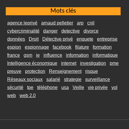
Mots clés
agence leprivé
arnaud pelletier
arp
cnil
cybercriminalité
danger
detective
divorce
données
Droit
Détective privé
enquete
entreprise
espion
espionnage
facebook
filature
formation
france
gsm
ie
influence
information
informatique
Intelligence économique
internet
investigation
pme
preuve
protection
Renseignement
risque
Réseaux sociaux
salarié
strategie
surveillance
sécurité
tpe
téléphone
usa
Veille
vie privée
vol
web
web 2.0