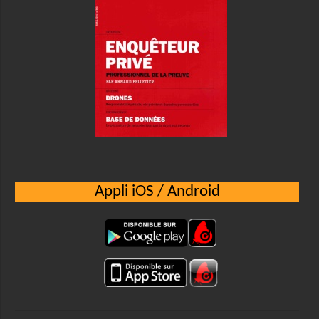
Appli iOS / Android