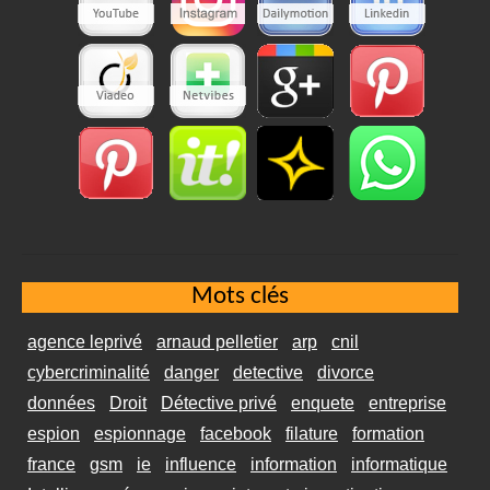
Mots clés
agence leprivé
arnaud pelletier
arp
cnil
cybercriminalité
danger
detective
divorce
données
Droit
Détective privé
enquete
entreprise
espion
espionnage
facebook
filature
formation
france
gsm
ie
influence
information
informatique