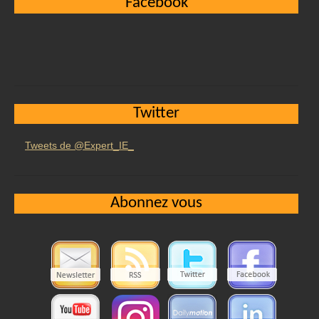
Facebook
Twitter
Tweets de @Expert_IE_
Abonnez vous