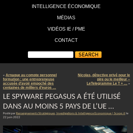
INTELLIGENCE ÉCONOMIQUE
MÉDIAS
VIDÉOS IE / PME
CONTACT
Arnaque au compte personnel
Nicolas, détective privé pour le
«
formation : une entrepreneuse
pire ou le meilleur –
accusée d’avoir empoché des
LeTelegramme Le T + …
»
centaines de milliers d’euros …
LE SPYWARE PEGASUS A ÉTÉ UTILISÉ
DANS AU MOINS 5 PAYS DE L’UE …
Posté par
Renseignements Stratégiques, Investigations & Intelligence Economique | Scoop.it
le
22 juin 2022