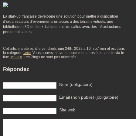
La start-up française développe une solution pour mettre à disposition
d’organisateurs d’événements un accès à des terrains virtuels, une
bibliothèque 3D de lieux, bâtiments et de salles avec des infrastructures
personnalisables.
Cet article à été écrit le vendredi, juin 24th, 2022 à 16 h 57 min et est dans
la catégorie
. Vous pouvez suivre les commentaires à cet article via le
Veille
flux
. Les Pings ne sont pas autorisés.
RSS 2.0
Répondez
Nom (obligatoire)
Email (non publié) (obligatoire)
Site web