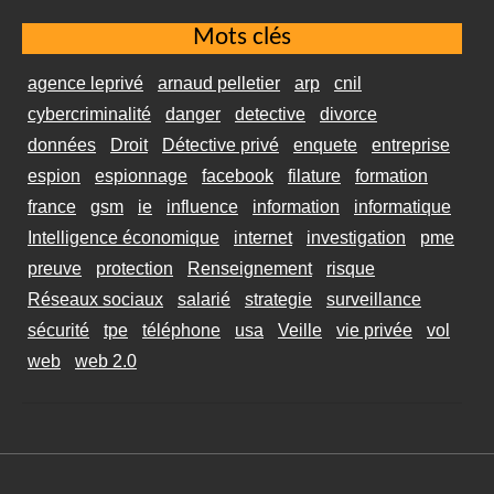
Mots clés
agence leprivé
arnaud pelletier
arp
cnil
cybercriminalité
danger
detective
divorce
données
Droit
Détective privé
enquete
entreprise
espion
espionnage
facebook
filature
formation
france
gsm
ie
influence
information
informatique
Intelligence économique
internet
investigation
pme
preuve
protection
Renseignement
risque
Réseaux sociaux
salarié
strategie
surveillance
sécurité
tpe
téléphone
usa
Veille
vie privée
vol
web
web 2.0