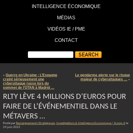
INTELLIGENCE ÉCONOMIQUE
MÉDIAS
VIDÉOS IE / PME
CONTACT
Guerre en Ukraine : L’Espagne
Le gendarme alerte sur le risque
«
craint sérieusement une
majeur de cyberattaques …
»
cyberattaque russe lors du
sommet de l’OTAN à Madrid …
RLTY LÈVE 4 MILLIONS D’EUROS POUR
FAIRE DE L’ÉVÉNEMENTIEL DANS LE
MÉTAVERS …
Posté par
Renseignements Stratégiques, Investigations & Intelligence Economique | Scoop.it
le
24 juin 2022