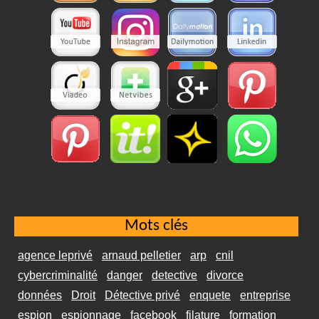
Mots clés
agence leprivé
arnaud pelletier
arp
cnil
cybercriminalité
danger
detective
divorce
données
Droit
Détective privé
enquete
entreprise
espion
espionnage
facebook
filature
formation