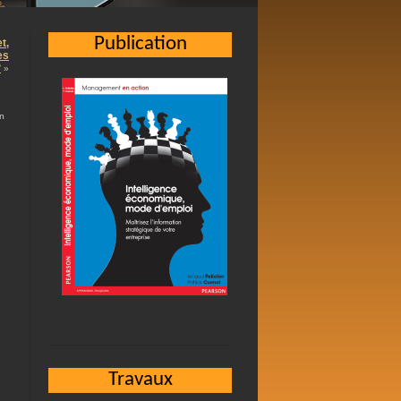
Publication
t,
es
?
»
in
Travaux