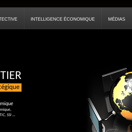
TECTIVE
INTELLIGENCE ÉCONOMIQUE
MÉDIAS
TIER
atégique
nomique
omique,
TIC, SSI …