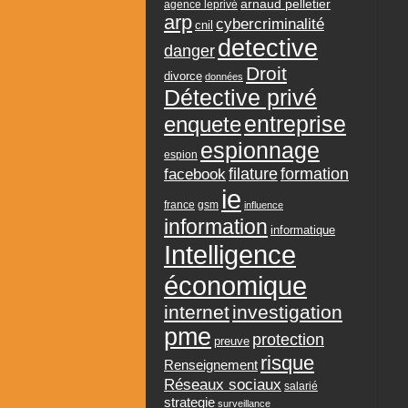
arnaud pelletier
agence leprivé
arp
cybercriminalité
cnil
detective
danger
Droit
divorce
données
Détective privé
entreprise
enquete
espionnage
espion
formation
facebook
filature
ie
france
gsm
influence
information
informatique
Intelligence
économique
internet
investigation
pme
protection
preuve
risque
Renseignement
Réseaux sociaux
salarié
strategie
surveillance