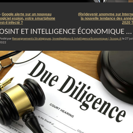
m
Google alerte sur un nouveau
(Re)devenir anonyme sur Interne
«
logiciel espion, votre smartphone
la nouvelle tendance des anné
est-il infecté ?
2020 
OSINT ET INTELLIGENCE ÉCONOMIQUE …
Posté par
Renseignements Stratégiques, Investigations & Intelligence Economique | Scoop.it
le 27 ju
2022