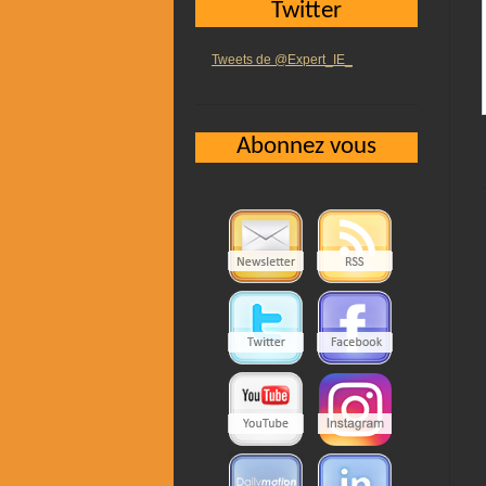
Twitter
Tweets de @Expert_IE_
Abonnez vous