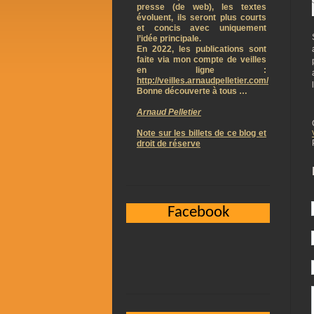
presse (de web), les textes
évoluent, ils seront plus courts
et concis avec uniquement
l’idée principale.
En 2022, les publications sont
faite via mon compte de veilles
en ligne :
http://veilles.arnaudpelletier.com/
Bonne découverte à tous …
Arnaud Pelletier
Note sur les billets de ce blog et
droit de réserve
Facebook