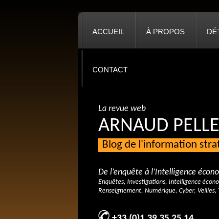
ACCUEIL
À PROPOS
DÉ
CONTACT
La revue web
ARNAUD PELLE
Blog de l'information str
De l’enquête à l’Intelligence éco
Enquêtes, Investigations, Intelligence écon
Renseignement, Numérique, Cyber, Veilles, 
+33 (0)1 39 35 25 14