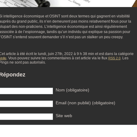
Si intelligence économique et OSINT sont deux termes qui gagnent en visibilité
auprès du grand public, ils n’en demeurent pas moins relativement flous pour la
plupart des non-praticiens. L’intelligence économique est ainsi régulièrement
associée à de l’espionnage, tandis qu’un individu qui explique sa passion pour
l’OSINT s’entend souvent demander s’il n’est pas un stalker un peu creepy.
Cet article à été écrit le lundi, juin 27th, 2022 à 9 h 38 min et est dans la catégorie
. Vous pouvez suivre les commentaires à cet article via le flux
. Les
Veille
RSS 2.0
Pings ne sont pas autorisés.
Répondez
Nom (obligatoire)
Email (non publié) (obligatoire)
Site web